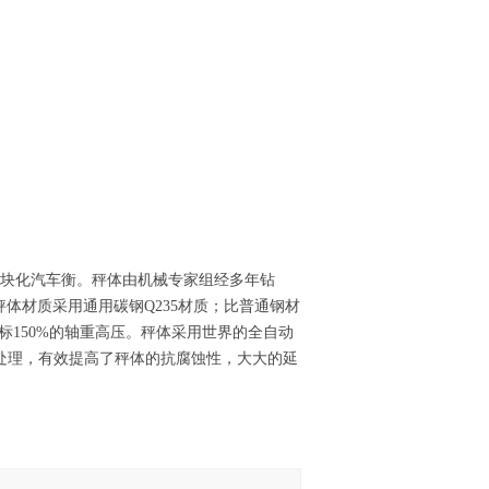
模块化汽车衡。秤体由机械专家组经多年钻
秤体材质采用通用碳钢Q235材质；比普通钢材
标150%的轴重高压。秤体采用世界的全自动
处理，有效提高了秤体的抗腐蚀性，大大的延