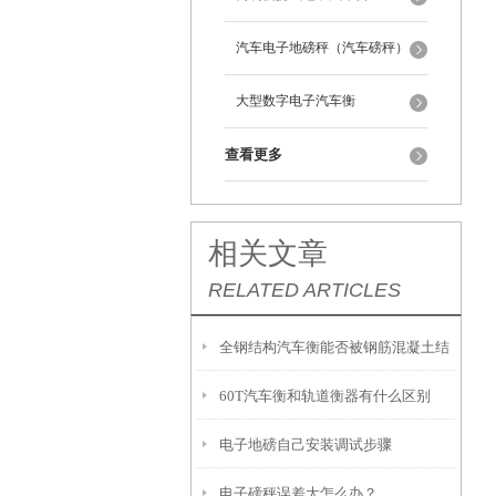
汽车电子地磅秤（汽车磅秤）
大型数字电子汽车衡
查看更多
相关文章
RELATED ARTICLES
全钢结构汽车衡能否被钢筋混凝土结
60T汽车衡和轨道衡器有什么区别
构电子汽车衡逐步取代？
电子地磅自己安装调试步骤
电子磅秤误差大怎么办？