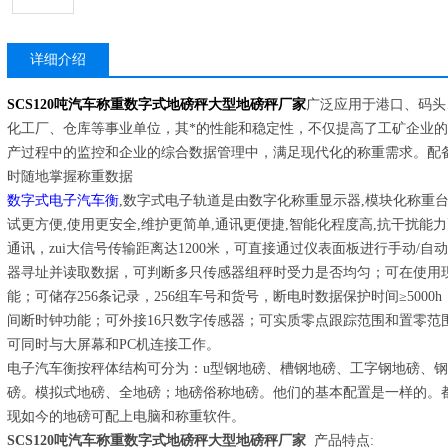
详细介绍
SCS120吨汽车称重数字式地磅秤大型地磅秤厂家
广泛应用于港口、码头
化工厂、仓库等事业单位，其*的性能和稳定性，不仅提高了工矿企业
产过程中的监控和企业的综合数据管理中，满足现代化的称重需求。配
时随地掌握称重数据
数字式电子汽车衡
,数字式电子轨道是由数字化称重显示器,模块化称重台
试更方便,使用更安全,维护更简单,通讯更便捷,智能化程度高,抗干扰能力
通讯，zui大信号传输距离达1200米，可直接通过仪表面板进行手动/
器寻址并读取数据，可判断多只传感器组秤时受力是否均匀；可在使用
能；可储存256条记录，256组车号和货号，断电时数据保护时间≥500
间断时钟功能；可外接16只数字传感器；可实质零点跟踪范围和置零范围
可同时与大屏幕和PC机连接工作。
电子汽车衡按秤体结构可分为：u型钢地磅、槽钢地磅、工字钢地磅、
磅。模拟式地磅、全地磅；地磅俗称地磅。他们的基本配置是一样的。
现如今的地磅可配上电脑和称重软件。
SCS120吨汽车称重数字式地磅秤大型地磅秤厂家
产品特点: