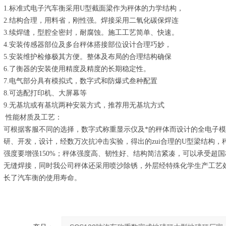
1.标准式电子汽车衡采用U型截面梁作为秤体的力学结构，
2.结构合理，用料省，刚性强。焊接采用二氧化碳保焊连
3.续焊缝，型腔全密封，耐腐蚀。施工工艺简单、快速。
4.安装传感器部位及多台秤体搭接部位设计合理巧妙，
5.安装维护检修极其方便。整体及布局的合理结构确保
6.了衡器的安装使用精度及精度的长期稳定性。
7.电气部分具有模拟式，数字式和防爆式叁种配置
8.可选配打印机、大屏幕等
9.无基坑或有基坑两种安装方式，推荐用无基坑方式
性能材质及工艺：
可根据客服不同的选择，数字式称重显示仪及*的秤体而设计的全电子
研、开发，设计，经数万次抗冲击实验，得出的zui合理的U型梁结构，
强度要增强150%；秤体强度高、韧性好、结构简洁紧凑，可以承受超国
无缝焊接，同时我公司秤体还采用喷沙除锈，外层经特殊化学生产工艺
长了汽车衡的使用寿命。