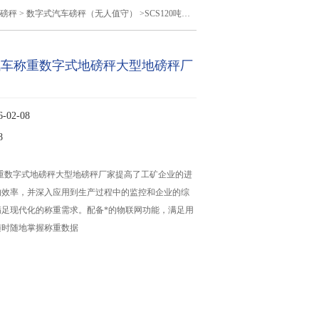
磅秤
>
数字式汽车磅秤（无人值守）
>SCS120吨汽车称重数字式地磅秤大型地磅秤厂家
0吨汽车称重数字式地磅秤大型地磅秤厂
02-08
8
车称重数字式地磅秤大型地磅秤厂家提高了工矿企业的进
的效率，并深入应用到生产过程中的监控和企业的综
满足现代化的称重需求。配备*的物联网功能，满足用
随时随地掌握称重数据