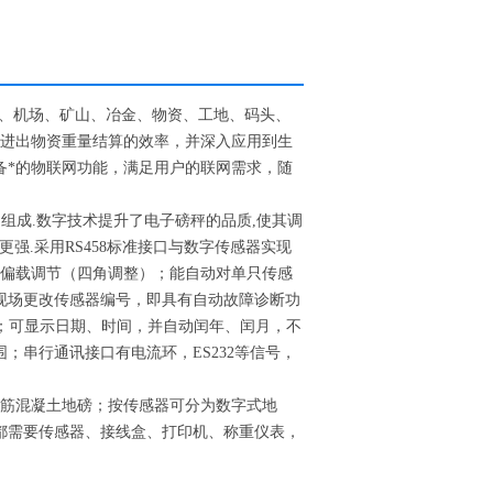
、机场、矿山、冶金、物资、工地、码头、
的进出物资重量结算的效率，并深入应用到生
备*的物联网功能，满足用户的联网需求，随
组成.数字技术提升了电子磅秤的品质,使其调
更强.采用RS458标准接口与数字传感器实现
自动偏载调节（四角调整）；能自动对单只传感
现场更改传感器编号，即具有自动故障诊断功
0h；可显示日期、时间，并自动闰年、闰月，不
；串行通讯接口有电流环，ES232等信号，
钢筋混凝土地磅；按传感器可分为数字式地
都需要传感器、接线盒、打印机、称重仪表，