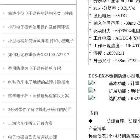
* 分辨率：显示 50,000 内码
* zui小分辨率：0.3μV/d
简述小型电子磅秤的结构分类与性能
* 激励电压：5VDC
* 输入信号范围：-30mv~3
小型电子磅秤使用操作及使用环境
* 驱动能力：6个350Ω
* 工作电源：AC/DC本安电源
小型地磅如何调试脚差 打印小型电子
* 工作环境温度：-10~40
* 湿度：≤85%R.H
如何标定称重仪表XK3190-A27E？
磅秤如何标定
* 外形尺寸：238mm*190m
香川防腐蚀电子磅秤简单介绍
DCS-EX不锈钢防爆小型
80吨汽车电子地磅的故障排除指南
基本功能：计重、
扩展功能：动物称
耀华电子秤：高精度称重解决方案
选配功能：RS232/R
3分钟带你了解防爆电子磅秤的配置
应用
◆ 防爆台秤、防爆平台
上海汽车衡拆卸迁移方案
及适用范围
产品清单
称重仪表1个+4只钢质感应
电子地磅自己安装调试步骤