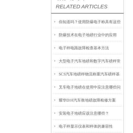
RELATED ARTICLES
你知道吗？使用防爆电子称具有这些
防爆技术在电子地磅行业中的应用
优势！
电子秤电路故障检查基本方法
大型电子汽车地磅和数字汽车磅秤常
SCS汽车地磅秤物流称重汽车磅秤基
见问题及排除故障方案
叉车电子地磅在使用中应注意哪些问
础施工方案选择
耀华D18汽车衡地磅故障检修方案
题？
安装电子地磅应该注意哪些？
电子秤显示仪表和秤体的兼容性