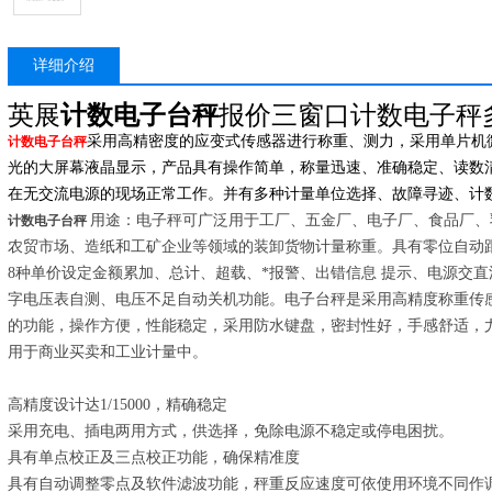
详细介绍
英展
计数电子台秤
报价三窗口计数电子秤
采用高精密度的应变式传感器进行称重、测力，采用单片机
计数电子台秤
光的大屏幕液晶显示，产品具有操作简单，称量迅速、准确稳定、读数
在无交流电源的现场正常工作。并有多种计量单位选择、故障寻迹、计
用途：电子秤可广泛用于工厂、五金厂、电子厂、食品厂、
计数电子台秤
农贸市场、造纸和工矿企业等领域的装卸货物计量称重。具有零位自动
8种单价设定金额累加、总计、超载、*报警、出错信息 提示、电源交
字电压表自测、电压不足自动关机功能。电子台秤是采用高精度称重传
的功能，操作方便，性能稳定，采用防水键盘，密封性好，手感舒适，
用于商业买卖和工业计量中。
高精度设计达1/15000，精确稳定
采用充电、插电两用方式，供选择，免除电源不稳定或停电困扰。
具有单点校正及三点校正功能，确保精准度
具有自动调整零点及软件滤波功能，秤重反应速度可依使用环境不同作