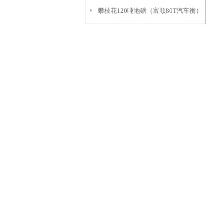
攀枝花120吨地磅（富顺80T汽车衡）
西畴轴重仪）绵阳120T吊秤维修