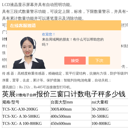
LCD液晶显示屏幕并具有自动照明功能。
具有三段式数量警示功能，可设定上限，标准，下限数量警示，并具有
具有累计数量功能并可以逐笔显示及消除功能。
可选配双向RS-232接口，可外接计算器、自粘式打印机、撞针式小型
广泛适用于收货、库存储存、邮寄、运输、零部件计数等
欢迎您！
计数电子台秤
秤台结构：
来自局域网的朋友！有什么可以帮助您的
吗？
秤台结构：全钢秤台或在PD型外框四角加装调整支脚；采用专门型钢组焊、秤体强度
强；表面
经喷砂烤漆处理，抗腐性强；可选用全不锈钢材质，经抛光、拉丝处理制作。
称重仪表：LED数码显示，清晰易读，内置可充蓄电池，交直流两用，高分子外壳
传 感 器：高精度称重传感器，精确稳定，双平行梁结构，抗侧向力强，防护等级IP6
净重，置零，去皮，累计等。保护措施：智能判别电池电量，自动关机；
通讯接口：Rs 232c，Rs485可连接微型打印机。
英展
报价三窗口计数电子秤多少钱
计数电子台秤
规格
/
型号
台面大型
mm
zui大量程
TCS-XC-A30-200KG
300X400mm
30-200KG
TCS-XC- A 30-500KG
400x500mm
30-500KG
TCS-XC- A 100-800KG
450x600mm
100-800KG