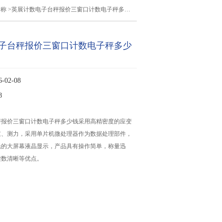
子称
>英展计数电子台秤报价三窗口计数电子秤多少钱
子台秤报价三窗口计数电子秤多少
02-08
8
秤报价三窗口计数电子秤多少钱采用高精密度的应变
重、测力，采用单片机微处理器作为数据处理部件，
光的大屏幕液晶显示，产品具有操作简单，称量迅
读数清晰等优点。