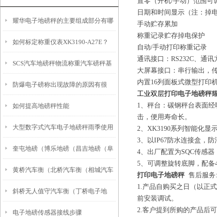
置零（开机/手动）范围可
日期和时间显示（注：掉
耀华电子地磅秤的主要组成部分有哪
手动贮存累加
称重记录贮存掉电保护
如何标定称重仪表XK3190-A27E？
些？
自动/手动打印称重记录
通讯接口：RS232C、通
SCS汽车地磅秤物流称重汽车磅秤基
大屏幕接口：串行输出，传
内置16列面板式微型打印
防爆电子磅称出现故障的原因有很
础施工方案选择
工业双层
打印电子地磅秤
1、秤台：碳钢秤台表面经
如何提高地磅秤性能
多，都有可能是哪些原因呢
击，便用寿命长。
大型数字式汽车电子地磅秤雨季使用
2、XK3190系列智能化
3、以IP67防水连接盒
奎屯地磅（博乐地磅（昌吉地磅（阜
注意事项
4、出厂配置为SQC传感器
5、可调整旋转底脚，配
黄桥汽车衡（北桥汽车衡（相城汽车
康地磅）库尔勒地磅）阿图什地磅维
打印电子地磅秤
售后服务
1.产品自购买之日（以正
斜桥无人值守汽车衡（丁桥电子地
衡）元和汽车衡）太平汽车衡维修
修
前安装调试。
2.客户提到所购的产品后
电子地磅传感器接线步骤
磅）袁花电子汽车衡维修