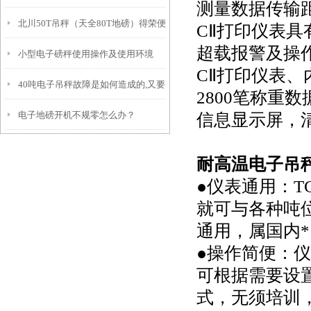
测量数据传输
北川50T吊秤（天全80T地磅）得荣便
云港轨道秤）泗洪60T汽车衡维修
CⅡ打印仪表
超载报警及操
小型电子磅秤使用操作及使用环境
携式地磅）自流井50T汽车衡维修
CⅡ打印仪表
40吨电子吊秤故障是如何造成的,又要
2800笔称重
电子地磅开机不规零怎么办？
信息显示屏，
如何正确的查找维修
耐高温电子吊
●仪表通用：T
就可与各种吨位
通用，属国内*
●操作简便：
可根据需要设
式，无须培训