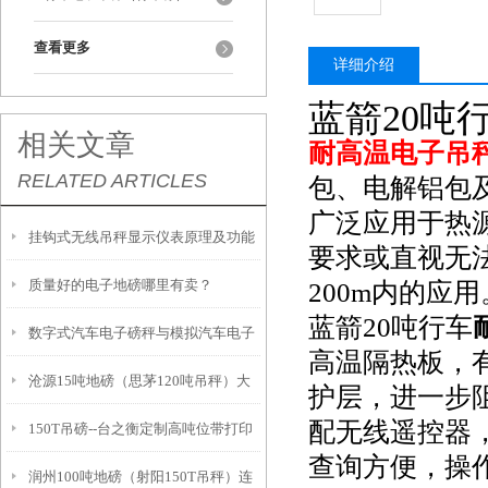
查看更多
详细介绍
蓝箭20吨
相关文章
耐高温电子吊
RELATED ARTICLES
包、电解铝包
广泛应用于热
挂钩式无线吊秤显示仪表原理及功能
要求或直视无
质量好的电子地磅哪里有卖？
200m内的应用
蓝箭20吨行车
数字式汽车电子磅秤与模拟汽车电子
高温隔热板，
沧源15吨地磅（思茅120吨吊秤）大
磅工作原理区别
护层，进一步
配无线遥控器
150T吊磅--台之衡定制高吨位带打印
关轴重秤（漾濞60吨汽车衡维修
查询方便，操
润州100吨地磅（射阳150T吊秤）连
吊秤