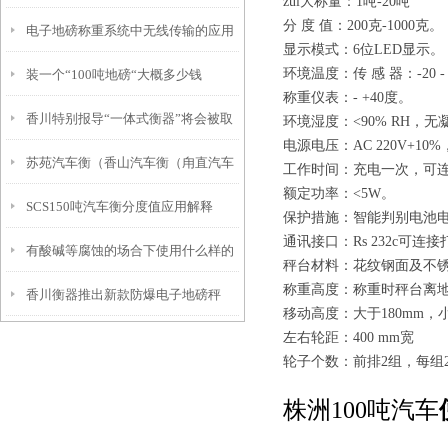
zui大称量：1吨-20吨
分 度 值：200克-1000克。
电子地磅称重系统中无线传输的应用
显示模式：6位LED显示。
环境温度：传 感 器：-20 -
装一个“100吨地磅“大概多少钱
称重仪表：- +40度。
香川特别报导“一体式衡器”将会被取
环境湿度：<90% RH，
电源电压：AC 220V+10%，
苏苑汽车衡（香山汽车衡（甪直汽车
代
工作时间：充电一次，可连
额定功率：<5W。
SCS150吨汽车衡分度值应用解释
衡）光福汽车衡）木渎汽车衡维修
保护措施：智能判别电池
通讯接口：Rs 232c可连
有酸碱等腐蚀的场合下使用什么样的
秤台材料：花纹钢面及不
称重高度：称重时秤台离地
香川衡器推出新款防爆电子地磅秤
电子称，你知道吗？
移动高度：大于180mm，小
左右轮距：400 mm宽
轮子个数：前排2组，每组
株洲100吨汽车