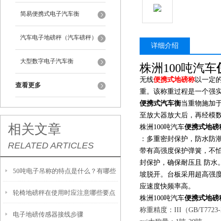
简易便携式电子汽车衡
汽车电子地磅秤（汽车磅秤）
详细介绍
大型数字电子汽车衡
株洲100吨汽车
无线
便携式地磅称
以一定
查看更多
重。该称重过程是一个强
便携式汽车衡
当重物施加
至放大器放大后，再经模
相关文章
株洲100吨汽车
便携式地磅
：多重密封保护，防水防潮
RELATED ARTICLES
带有高强度保护弹簧，不
封保护，确保耐压且 防
50吨电子吊称的特点是什么？有哪些
坡脱开。台板采用超高强
应速度快频率高。
轮椅地磅秤在使用时应注意哪些要点
优势？
株洲100吨汽车
便携式地磅
称重精度：III（GB/T7723-
电子地磅传感器接线步骤