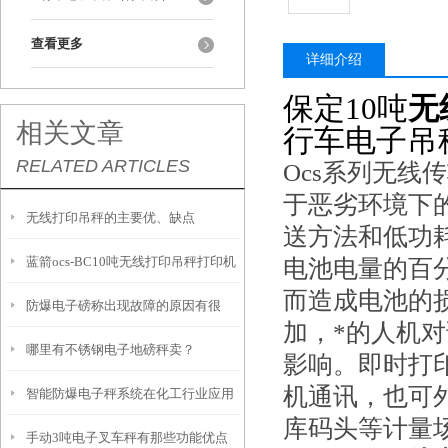
查看更多
详细介绍
保定10吨
无
相关文章
行车电子吊
RELATED ARTICLES
Ocs系列无线
于恶劣环境下
无线打印吊秤的主要优、缺点
送方法和低功
蓝箭ocs-BC10吨无线打印吊秤打印机
电池电量的百
而造成电池的
防爆电子磅称出现故障的原因有很
不工作怎么解决
加，*的人机
哪里有不锈钢电子地磅秤卖？
多，都有可能是哪些原因呢
影响。即时打印
机通讯，也可
智能防爆电子秤系统在化工行业应用
库码头等计量
手动3吨电子叉车秤有那些功能优点
领域