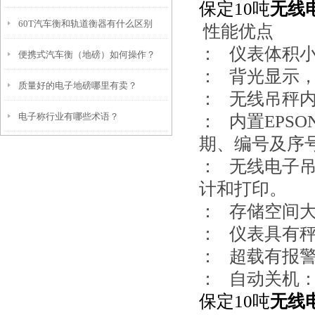
保定10吨
无线
60T汽车衡和轨道衡器有什么区别
性能优点
： 仪表体积
便携式汽车衡（地磅）如何操作？
： 背光显示
质量好的电子地磅哪里有卖？
： 无线吊秤
电子称行业有哪些术语？
： 内置EPS
期、编号及序
： 无线电子吊
计和打印。
： 存储空间大
： 仪表具有
： 超载有报
： 自动关机
保定10吨
无线