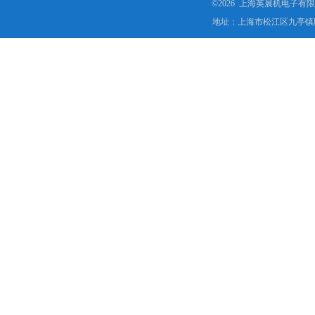
©2026 上海英展机电子有
地址：上海市松江区九亭镇顾