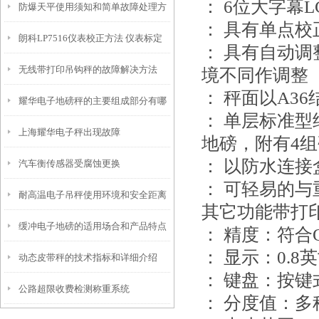
： 6位大字幕
防爆天平使用须知和简单故障处理方
： 具有单点
朗科LP7516仪表校正方法 仪表标定
法
： 具有自动
无线带打印吊钩秤的故障解决方法
大全
境不同作调整
： 秤面以A3
耀华电子地磅秤的主要组成部分有哪
： 单层标准型
上海耀华电子秤出现故障
些？
地磅，附有4
： 以防水连接
汽车衡传感器受腐蚀更换
： 可轻易的
耐高温电子吊秤使用环境和安全距离
其它功能带打
缓冲电子地磅的适用场合和产品特点
： 精度：符合OI
： 显示：0.8
动态皮带秤的技术指标和详细介绍
： 键盘：按键
公路超限收费检测称重系统
： 分度值：