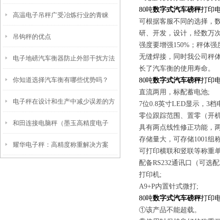
80吨
数字式汽车磅秤
打印
高温电子吊秤广受冶炼行业的青睐
测？
可根据客服不同的选择，
研、开发，设计，经数万次
吊钩秤的优点
强度要增强150%；秤体
无缝焊接，同时我公司秤
电子地磅汽车衡器防止外部干扰方法
长了汽车衡的使用寿命。
你知道选择汽车衡有哪些优势吗？
80吨
数字式汽车磅秤
打印
直流两用，标配蓄电池;
电子秤在设计和生产中减少误差的方
7位0.8英寸LED显示，3
零位跟踪范围、置零（开机
和田连接电脑秤（墨玉高精度电子
法
具有两点线性修正功能，两
存储量大，可存储1001组称
耀华电子秤：高精度称重解决方案
称）和硕智能电子秤维修
可打印横联和竖联等称重单
配备RS232通讯口（可选
打印机;
A9+P内置针式微打;
80吨
数字式汽车磅秤
打印
①该产品不能超载。