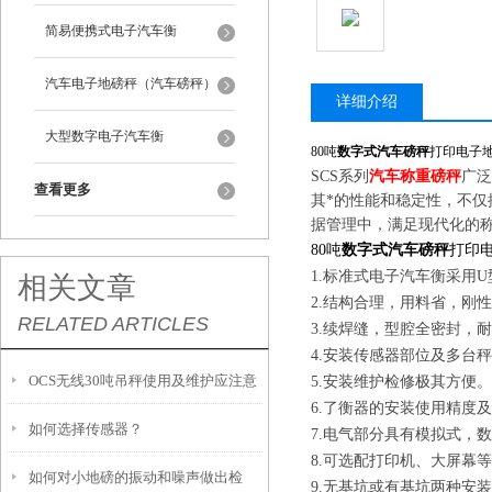
简易便携式电子汽车衡
汽车电子地磅秤（汽车磅秤）
详细介绍
大型数字电子汽车衡
80吨
数字式汽车磅秤
打印电子
SCS系列
汽车称重磅秤
广泛
查看更多
其*的性能和稳定性，不
据管理中，满足现代化的
80吨
数字式汽车磅秤
打印
1.标准式电子汽车衡采用
相关文章
2.结构合理，用料省，刚
RELATED ARTICLES
3.续焊缝，型腔全密封，
4.安装传感器部位及多台
OCS无线30吨吊秤使用及维护应注意
5.安装维护检修极其方便
6.了衡器的安装使用精度
如何选择传感器？
重点要素
7.电气部分具有模拟式，
8.可选配打印机、大屏幕等
如何对小地磅的振动和噪声做出检
9.无基坑或有基坑两种安