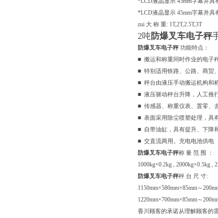
*LCD液晶显示 45mm字幕并
*LCD液晶显示 45mm字幕并
zui 大 称 重: 1T,2T,2.5T,3T
2
吨
防爆叉车电子秤
防爆叉车电子秤
功能特点：
■ 搬运和称重同时作业的电子
■ 特别适用铁路、公路、商贸
■ 秤台由液压手动搬运机构和
■ 液压驱动秤台升降，人工推
■ 传感器、称重仪表、置零、
■ 表面采用除尘喷塑处理，具
■ 自带油缸，具有提升、下
■ 交直流两用。充电电池供电
防爆叉车电子秤
称 量 范 围 ：
1000kg×0.2kg , 2000kg×0.5kg , 
防爆叉车电子秤
秤 台 尺 寸:
1150mm×580mm×85mm～200
1220mm×700mm×85mm～200m
香川顾客的承诺从理解顾客的