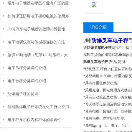
耀华电子地磅在哪些行业有广泛的应
如何保证防爆电子磅称电池的使用寿
用？
详细介绍
80吨汽车电子地磅的故障排除指南
命?
2
吨
防爆叉车电子秤
电子地磅仪表与传感器连接的方法
该
防爆叉车电子秤
是指在小型
沧源15吨地磅（思茅120吨吊秤）大
实现了货物的搬运和称重同步
防爆叉车电子秤
产 品 简 述:
电子吊秤分类详细介绍
关轴重秤（漾濞60吨汽车衡维修
*结构坚固,秤台上任意位置均
*外部精度1/15000，秤重内部灵敏
电子台秤分类详细介绍
*具有秤重值保留功能。
*采用充电、插电两用方式供选
防爆电子秤的优点
*具有自动校正之功能，确保精
*可调整零点范围及防震动软件
智能防爆电子秤系统在化工行业应用
*具有扣重、预先扣重、自动扣
*具有毛重、净重切换功能。
电子秤显示仪表和秤体的兼容性
领域
*具有kg、g、lb、港斤、台