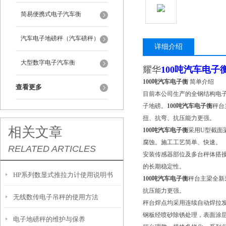
简易便携式电子汽车衡
汽车电子地磅秤（汽车磅秤）
详细介绍
大型数字电子汽车衡
耀华
100吨汽车电子
100吨汽车电子衡
简单介绍
查看更多
目前本公司生产的全钢结构电
子地磅。
100吨汽车电子衡
秤台
扭、抗弯、抗压能力更强。
相关文章
100吨汽车电子衡
采用U型截面
腐蚀。施工工艺简单、快速。
RELATED ARTICLES
安装传感器部位及多台秤体搭
的长期稳定性。
HP系列数显式推拉力计使用说明书
100吨汽车电子衡
秤台主梁全新
抗压能力更强。
无线数传电子吊秤的使用方法
秤台焊点均采用连续自动焊拉
钢板经喷砂除锈处理，表面涂
电子地磅秤的维护与保养