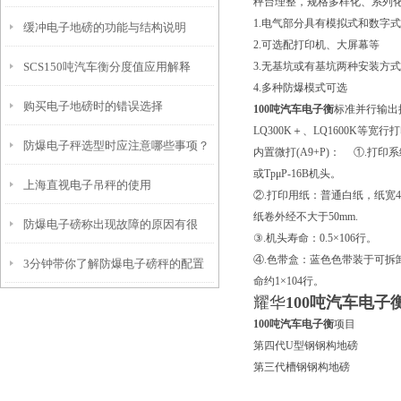
秤台理整，规格多样化、系列
1.电气部分具有模拟式和数字
缓冲电子地磅的功能与结构说明
2.可选配打印机、大屏幕等
SCS150吨汽车衡分度值应用解释
3.无基坑或有基坑两种安装方
4.多种防爆模式可选
购买电子地磅时的错误选择
100吨汽车电子衡
标准并行输出接
LQ300K＋、LQ1600K等宽行
防爆电子秤选型时应注意哪些事项？
内置微打(A9+P)： ①.打印
或TpμP-16B机头。
上海直视电子吊秤的使用
②.打印用纸：普通白纸，纸宽44.5
纸卷外经不大于50mm.
防爆电子磅称出现故障的原因有很
③.机头寿命：0.5×106行。
④.色带盒：蓝色色带装于可拆
3分钟带你了解防爆电子磅秤的配置
多，都有可能是哪些原因呢
命约1×104行。
耀华
100吨汽车电子
及适用范围
100吨汽车电子衡
项目
第四代U型钢钢构地磅
第三代槽钢钢构地磅