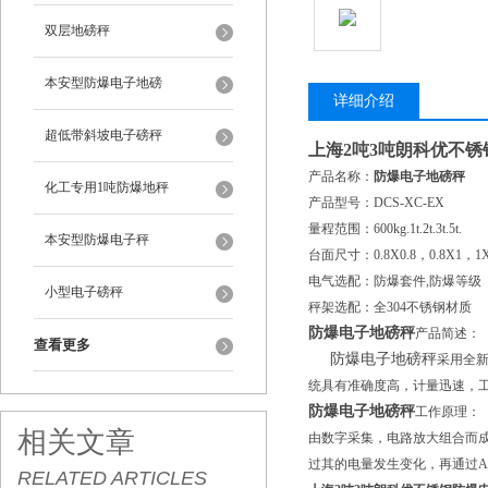
双层地磅秤
本安型防爆电子地磅
详细介绍
超低带斜坡电子磅秤
上海2吨3吨朗科优不锈
产品名称：
防爆电子地磅秤
化工专用1吨防爆地秤
产品型号：DCS-XC-EX
量程范围：600kg.1t.2t.3t.5t.
本安型防爆电子秤
台面尺寸：0.8X0.8，0.8X1，1X1，
电气选配：防爆套件,防爆等级（EXIB
小型电子磅秤
秤架选配：全304不锈钢材质
防爆电子地磅秤
产品简述：
查看更多
防爆电子地磅秤
采用全
统具有准确度高，计量迅速，
防爆电子地磅秤
工作原理：
相关文章
由数字采集，电路放大组合而
过其的电量发生变化，再通过
RELATED ARTICLES