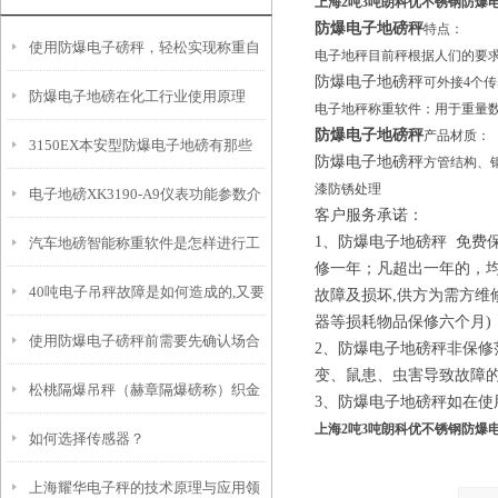
上海2吨3吨朗科优不锈钢防爆
防爆电子地磅秤
特点：
使用防爆电子磅秤，轻松实现称重自
电子地秤目前秤根据人们的要
防爆电子地磅秤
可外接4个
防爆电子地磅在化工行业使用原理
由！
电子地秤称重软件：用于重量
防爆电子地磅秤
产品材质：
3150EX本安型防爆电子地磅有那些
防爆电子地磅秤
方管结构、
漆防锈处理
电子地磅XK3190-A9仪表功能参数介
功能特点
客户服务承诺：
1
、
防爆电子地磅秤
免费
汽车地磅智能称重软件是怎样进行工
绍
修一年；凡超出一年的，
40吨电子吊秤故障是如何造成的,又要
作的
故障及损坏
,
供方为需方维
器等损耗物品保修六个月
)
使用防爆电子磅秤前需要先确认场合
如何正确的查找维修
2
、
防爆电子地磅秤
非保修
变、鼠患、虫害导致故障
松桃隔爆吊秤（赫章隔爆磅称）织金
的危险所在区域
3
、
防爆电子地磅秤
如在使
上海2吨3吨朗科优不锈钢防爆
如何选择传感器？
隔爆衡器）正安隔爆称维修
上海耀华电子秤的技术原理与应用领