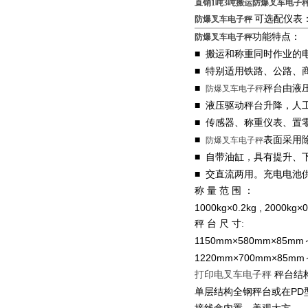
直销1吨3吨搬运防爆叉车电子秤
可选配仪表
防爆叉车电子秤
功能特点：
防爆叉车电子秤
■
搬运和称重同时作业的
■
特别适用铁路、公路、
■
秤台由液
防爆叉车电子秤
■
液压驱动秤台升降，人
■
传感器、称重仪表、置
■
表面采用
防爆叉车电子秤
■
自带油缸，具有提升、
■
交直流两用。充电电池
称
量
范
围
：
1000kg×0.2kg , 2000kg×0
秤
台
尺
寸
:
1150mm×580mm×85mm
1220mm×700mm×85mm
打印电叉车电子秤
秤台结
PD
单层结构全钢秤台或在