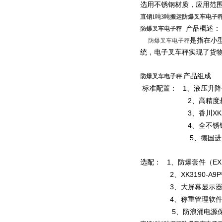
慢看！
选用不锈钢材质，应用范
直销1吨3吨搬运防爆叉车电子秤
产品概述：
防爆叉车电子秤
是指在小
防爆叉车电子秤
统，电子叉车秤实现了货
产品组成
防爆叉车电子秤
1
标准配置：
、
液压升降
2
、高精度
3
XK
、香川
4
、全不锈
5
、德国进
1
EX
选配：
、防爆套件（
2
XK3190-A9P
、
3
、大屏幕显示
4
、称重管理软
5
、防浪涌电源