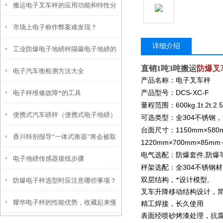
搬运电子叉车秤的应用功能和特性分
市场上电子称作弊案难发现？
析
详细介绍
工业防爆电子地磅秤隔爆电子地磅的
直销1吨3吨搬运
防爆叉
电子汽车衡检测方法大全
应用与标准
产品名称：电子叉车秤
DCS-XC-F
电子秤维修故障*的工具
产品型号：
600kg.1t.2t.2.5
量程范围：
便携式汽车磅秤（便携式电子地磅）
304
可选类型：全
不锈钢，
1150mm
×580
台面尺寸：
香川特别报导“一体式衡器”将会被取
便携式汽车衡维修
1220mm×700mm×85mm
,
电气选配：防爆套件
防爆
电子地磅传感器接线步骤
代
304
秤架选配：全
不锈钢材
,
双层结构，*设计模型
防爆电子秤选型时应注意哪些事项？
叉车升降移动结构设计，
耀华电子秤的性能优势，收藏起来慢
精工焊接，长久使用
表面经喷砂烤漆处理，抗