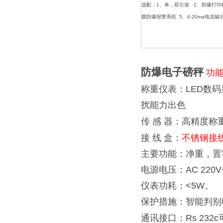
选配：
1
、单，双引坡
2
、防爆打印
载防爆报警系统
5
、
4-20ma
电流输
防爆电子磅秤
功
称重仪表：
LED
数码
扰能力出色
传
感
器：高精度称
接
线
盒：
不锈钢接
主要功能：净重，置
电源电压：
AC 220
仪表功耗：
<5W
。
保护措施：智能判别
通讯接口：
Rs 232c