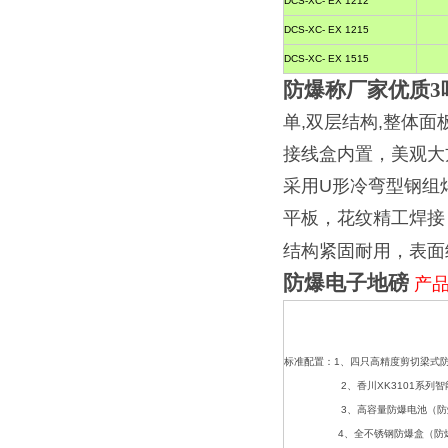
DCS-XC- EX 1212
域
DCS-XC- EX 1215
DCS-XC- EX 1515
防爆称厂家优质3
单
,
双层结构
,
整体面
接线盒内置，美观大
采用
U
形冷弯型钢组
平板，花纹精工焊接
结构紧固耐用，表面
防爆电子地磅
产
标准配置：
1
、四只高精度剪切梁式
2
、香川
XK3101
系列智
3
、高容量防爆电池（防
4
、全不锈钢防爆盒（防