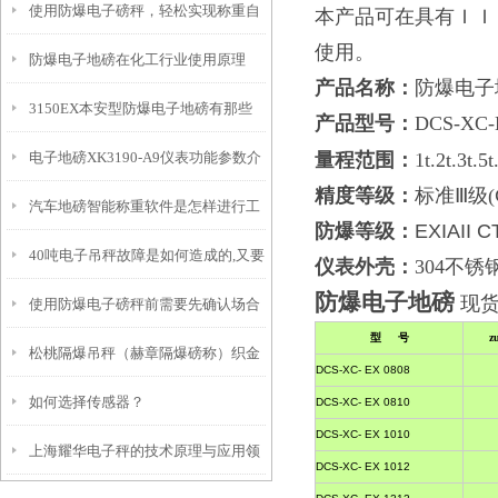
使用防爆电子磅秤，轻松实现称重自
本产品可在具有ＩＩ
使用。
防爆电子地磅在化工行业使用原理
由！
产品名称：
防爆电子
3150EX本安型防爆电子地磅有那些
产品型号：
DCS-XC-
电子地磅XK3190-A9仪表功能参数介
量程范围：
1t.2t.3t.5t
功能特点
精度等级
：
标准Ⅲ级
(
汽车地磅智能称重软件是怎样进行工
绍
防爆等级
：
EXIAII C
40吨电子吊秤故障是如何造成的,又要
作的
仪表外壳：
304
不锈
防爆电子地磅
现
使用防爆电子磅秤前需要先确认场合
如何正确的查找维修
型 号
z
松桃隔爆吊秤（赫章隔爆磅称）织金
的危险所在区域
DCS-XC- EX 0808
如何选择传感器？
隔爆衡器）正安隔爆称维修
DCS-XC- EX 0810
DCS-XC- EX 1010
上海耀华电子秤的技术原理与应用领
DCS-XC- EX 1012