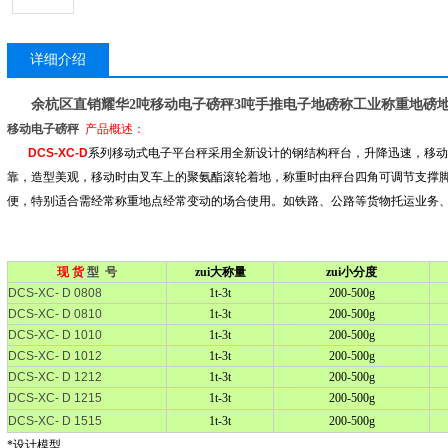
详细介绍
余杭区直销耀华2吨移动电子磅秤3吨手推电子地磅称工业称重地磅
移动电子磅秤
产品概述：
DCS-XC-D
系列移动式
电子平台秤
采用全新设计的钢结构秤台，升降迅速，移动
靠，造型美观，移动时由叉车上的聚氨酯滚轮着地，称重时由秤台四角可调节支撑
便，特别适合需经常称重地点经常变动的场合使用。如铁路、公路等货物托运业务
现
货
型 号
zui大称量
zui小分度
DCS-XC- D 0808
1t-3t
200-500g
DCS-XC- D 0810
1t-3t
200-500g
DCS-XC- D 1010
1t-3t
200-500g
DCS-XC- D 1012
1t-3t
200-500g
DCS-XC- D 1212
1t-3t
200-500g
DCS-XC- D 1215
1t-3t
200-500g
DCS-XC- D 1515
1t-3t
200-500g
*设计模型