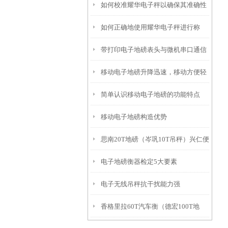
如何校准耀华电子秤以确保其准确性
如何正确地使用耀华电子秤进行称
和稳定性？
带打印电子地磅表头与微机串口通信
重？
移动电子地磅升降迅速，移动方便轻
的经验
简单认识移动电子地磅的功能特点
巧
移动电子地磅构造优势
思南20T地磅（岑巩10T吊秤）兴仁便
电子地磅衡器检定5大要素
携式地磅秤）荔波80T汽车衡维修
电子无线吊秤抗干扰能力强
香格里拉60T汽车衡（德宏100T地