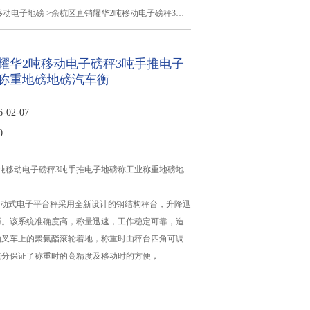
移动电子地磅
>余杭区直销耀华2吨移动电子磅秤3吨手推电子地磅称工业称重地磅地磅汽车衡
耀华2吨移动电子磅秤3吨手推电子
称重地磅地磅汽车衡
02-07
0
吨移动电子磅秤3吨手推电子地磅称工业称重地磅地
系列移动式电子平台秤采用全新设计的钢结构秤台，升降迅
巧。该系统准确度高，称量迅速，工作稳定可靠，造
由叉车上的聚氨酯滚轮着地，称重时由秤台四角可调
充分保证了称重时的高精度及移动时的方便，