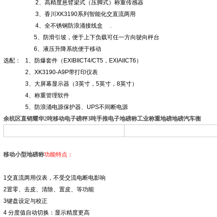
2
、高精度悬臂梁式（压脚式）称重传感器
3
、香川
XK3190
系列智能化交直流两用
4
、全不锈钢防浪涌接线盒
.
5
、防滑引坡，便于上下负载可任一方向驶向秤台
6
、液压升降系统便于移动
选配：
1
、防爆套件（
EXIBIICT4/CT5
，
EXIAIICT6
）
2
、
XK3190-A9P
带打印仪表
3
、大屏幕显示器（
3
英寸，
5
英寸，
8
英寸）
4
、称重管理软件
5
、防浪涌电源保护器、
UPS
不间断电源
余杭区直销耀华2吨移动电子磅秤3吨手推电子地磅称工业称重地磅地磅汽车衡
移动小型地磅称
功能特点：
1
交直流两用仪表，不受交流电断电影响
2
置零、去皮、清除、置皮、等功能
3
键盘设定与校正
4
分度值自动切换：显示精度更高