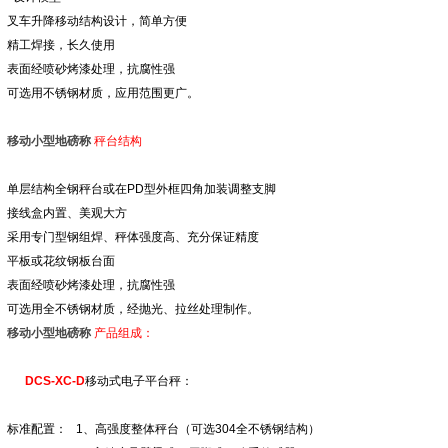
叉车升降移动结构设计，简单方便
精工焊接，长久使用
表面经喷砂烤漆处理，抗腐性强
可选用不锈钢材质，应用范围更广。
移动小型地磅称
秤台结构
单层结构全钢秤台或在
PD
型外框四角加装调整支脚
接线盒内置、美观大方
采用专门型钢组焊、秤体强度高、充分保证精度
平板或花纹钢板台面
表面经喷砂烤漆处理，抗腐性强
可选用全不锈钢材质，经抛光、拉丝处理制作。
移动小型地磅称
产品组成：
DCS-XC-D
移动式
电子平台秤
：
标准配置：
1
、高强度整体秤台（可选
304
全不锈钢结构）