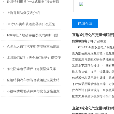
香川特别报导“一体式衡器”将会被取
由！
上海香川防爆仪表介绍
代
详细介绍
60T汽车衡和轨道衡器有什么区别
直销3吨液化气定量钢瓶秤
100吨电子地磅秤错误代码判断问题
防爆氯瓶电子秤
产品概述：
八步无人值守汽车衡智能称重系统故
大型地磅秤脚差如何修正
DCS-XC-G型双层电子钢
受力部位采用尼龙滑轮（氯瓶
北川50T吊秤（天全80T地磅）得荣便
障排除法
支架采用与氯瓶相吻合的能根据
采用上下双秤台设计，中间有
海北防爆电子磅秤（海晏隔爆叉车
携式地磅）自流井50T汽车衡维修
比具有抗偏、抗扭，过载能力
传感器外表采用塑封处理，防
全钢结构汽车衡能否被钢筋混凝土结
秤）利通防爆吊秤）镇坪隔爆电子磅
下秤体采用调节螺杆支撑，方
仪表设计下限值设定，当氯瓶
不锈钢防爆地磅秤体与仪表连接注意
构电子汽车衡逐步取代？
维修
配置大屏幕显示器及打印接口
事项
直销3吨液化气定量钢瓶秤