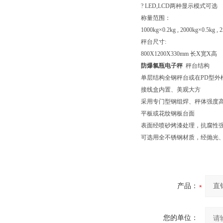
? LED,LCD两种显示模式可选
称量范围：
1000kg×0.2kg , 2000kg×0.5kg , 
秤台尺寸:
800X1200X330mm 长X宽X高
防爆氯瓶电子秤
秤台结构
单层结构全钢秤台或在PD型外
接线盒内置、美观大方
采用专门型钢组焊、秤体强度
平板或花纹钢板台面
表面经喷砂烤漆处理，抗腐性
可选用全不锈钢材质，经抛光
产品：
您的单位：