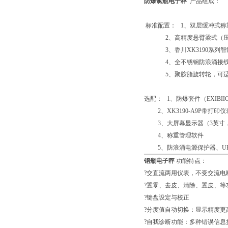
防爆氯瓶电子秤
产品组成：
标准配置： 1、双层缓冲式称
2、高精度悬臂梁式（压
3、香川XK3190系列智
4、全不锈钢防浪涌接线
5、聚胺脂旋转轮，可适
选配： 1、防爆套件（EXIBIICT4
2、XK3190-A9P带打印仪
3、大屏幕显示器（3英寸，
4、称重管理软件
5、防浪涌电源保护器、UP
钢瓶电子秤
功能特点：
?交直流两用仪表，不受交流电
?置零、去皮、清除、置皮、等
?键盘设定与校正
?分度值自动切换：显示精度更
?自我诊断功能：多种错误信息