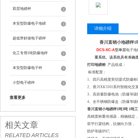
双层地磅秤
本安型防爆电子地磅
详细介绍
超低带斜坡电子磅秤
香川直销小地磅秤1吨
DCS-XC-A
型单层
电子地
化工专用1吨防爆地秤
重系统。该系统具有准确
打印地磅称
产品组成：
本安型防爆电子秤
标准配置：
1
、四只高精度剪切梁式防爆称
小型电子磅秤
2、香川XK3101系列智能化
3、高容量防爆电池（防爆等级EXI
查看更多
4
、全不锈钢防爆盒（防爆等级EXI
香川直销小地磅秤1吨3吨 1吨
高精度称重传感器，精确稳定
相关文章
双平行梁结构，抗侧向力强，
防护等级IP67;
RELATED ARTICLES