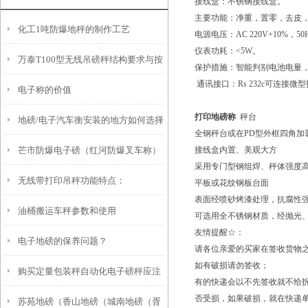
接线盒：不锈钢接线盒。
主要功能：净重，置零，去皮
化工1吨防爆地秤的制作工艺
电源电压：AC 220V+10%，50H
仪表功耗：<5W。
万泰T100型无线吊磅秤结构要求与按
保护措施：智能判别电池电量
通讯接口：Rs 232c可连接微
电子称的价值
键功能
打印地磅称
秤台
地磅/电子汽车衡安装的地方如何选择
全钢秤台或在PD型外框四角加
芒市防爆电子磅（红河防爆叉车称）
接线盒内置、美观大方
采用专门型钢组焊、秤体强度
无线带打印吊秤功能特点：
双柏防爆电子秤）屏边防爆电子桌秤
平板或花纹钢板台面
表面经喷砂烤漆处理，抗腐性
油桶搬运车秤参数和使用
维修
可选用全不锈钢材质，经抛光
友情提醒☆：
电子地磅的保养问题？
请各位亲爱的买家在签收货物
如有破损请勿签收；
购买定量包装秤自动化电子磅秤应注
有的快递会以不先签收就不给
否受损，如果破损，就在快递单
苏苑地磅（香山地磅（城南地磅（胥
意的几个问题