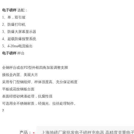
电子磅秤
选配：
1
、单，双引坡
2、防爆打印机
3、防爆大屏幕显示器
4、超载防爆报警系统
5、4-20ma电流输出
电子磅秤
秤台
全钢秤台或在PD型外框四角加装调整支脚
接线盒内置、美观大方
采用专门型钢组焊、秤体强度高、充分保证精度
平板或花纹钢板台面
表面经喷砂烤漆处理，抗腐性强
可选用全不锈钢材质，经抛光、拉丝处理制作。
?
产品：