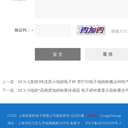
验证码：
请输入计
上一篇：
DCS-A直销3吨优质小地磅电子秤 带打印电子地磅称搬运80吨
下一篇：
DCS-A地磅*高精度地磅称重传感器 电子磅秤重显示器称重
©2026 上海英展机电子有限公司版权所有 总访问量：
429264
GoogleSitemap
地址：上海市松江区九亭镇顾戴路3459号
备案号：
沪ICP备2021019426号-2