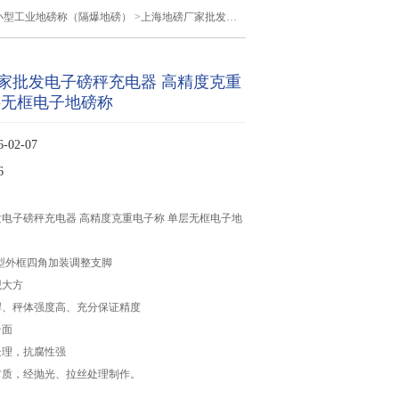
小型工业地磅称（隔爆地磅）
>上海地磅厂家批发电子磅秤充电器 高精度克重电子称 单层无框电子地磅称
家批发电子磅秤充电器 高精度克重
层无框电子地磅称
02-07
6
电子磅秤充电器 高精度克重电子称 单层无框电子地
型外框四角加装调整支脚
观大方
焊、秤体强度高、充分保证精度
台面
处理，抗腐性强
材质，经抛光、拉丝处理制作。