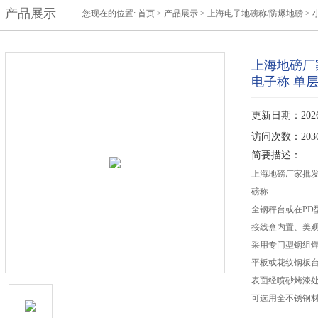
产品展示
您现在的位置:
首页
>
产品展示
>
上海电子地磅称/防爆地磅
>
上海地磅厂
电子称 单
更新日期：2026-
访问次数：203
简要描述：
上海地磅厂家批发
磅称
全钢秤台或在PD
接线盒内置、美
采用专门型钢组
平板或花纹钢板
表面经喷砂烤漆
可选用全不锈钢