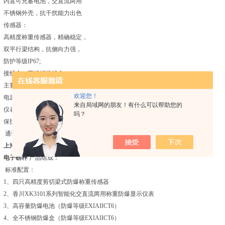
内置可充蓄电池，交直流两用
不锈钢外壳，抗干扰能力出色
传感器：
高精度称重传感器，精确稳定，
双平行梁结构，抗侧向力强，
防护等级IP67;
接线盒：不锈钢接线盒。
主要功能：净重，置零，去皮，累计等。
欢迎您！
电源电压：AC 220V+10%，50Hz DC 6V4Ah。
来自局域网的朋友！有什么可以帮助您的
仪表功耗：<5W。
吗？
保护措施：智能判别电池电量，自动关机。
通讯接口：Rs 232c可连接微型打印机。
上海地磅厂家批发电子磅秤充电器 高精度克重电子称 单层无框电子地磅称?
电子磅秤
产品组成：
标准配置：
1
、四只高精度剪切梁式防爆称重传感器
2、香川XK3101系列智能化交直流两用称重防爆显示仪表
3、高容量防爆电池（防爆等级EXIAIICT6）
4
、全不锈钢防爆盒（防爆等级EXIAIICT6）