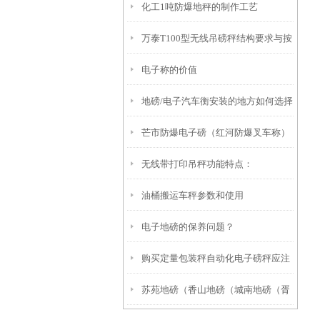
化工1吨防爆地秤的制作工艺
万泰T100型无线吊磅秤结构要求与按
电子称的价值
键功能
地磅/电子汽车衡安装的地方如何选择
芒市防爆电子磅（红河防爆叉车称）
无线带打印吊秤功能特点：
双柏防爆电子秤）屏边防爆电子桌秤
油桶搬运车秤参数和使用
维修
电子地磅的保养问题？
购买定量包装秤自动化电子磅秤应注
苏苑地磅（香山地磅（城南地磅（胥
意的几个问题