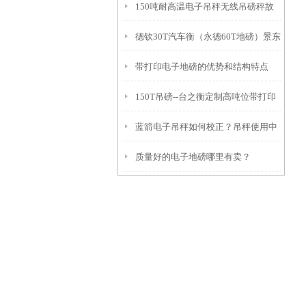
150吨耐高温电子吊秤无线吊磅秤故
秤维修
德钦30T汽车衡（永德60T地磅）景东
障维修常识
带打印电子地磅的优势和结构特点
轨道秤）普洱150T吊秤维修
150T吊磅--台之衡定制高吨位带打印
蓝箭电子吊秤如何校正？吊秤使用中
吊秤
质量好的电子地磅哪里有卖？
注意事项及电子吊秤原理