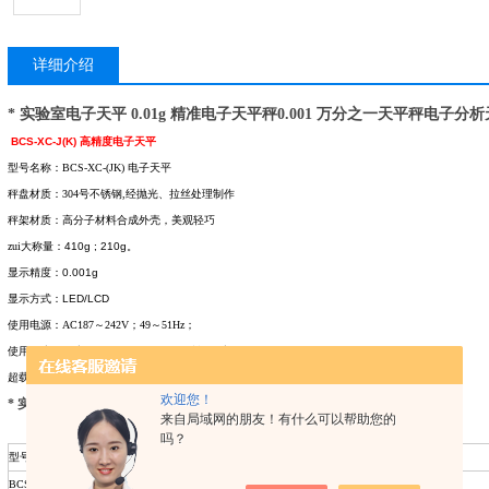
详细介绍
* 实验室电子天平 0.01g 精准电子天平秤0.001 万分之一天平秤电子分
BCS-XC-J(K)
高精度电子天平
型号名称：BCS-XC-(JK) 电子天平
秤盘材质：304号不锈钢,经抛光、拉丝处理制作
秤架材质：高分子材料合成外壳，美观轻巧
zui大称量：
410g ; 210g
。
显示精度：
0.001g
显示方式：
LED/LCD
使用电源：AC187～242V；49～51Hz；
使用温度、湿度：0～40℃；≤90%RH 储运温度：-20～50℃
超载范围：125%F.S. 有效超载范围：100%F.S.+2d
欢迎您！
* 实验室电子天平 0.01g 精准电子天平秤0.001 万分之一天平秤电子分析天平
来自局域网的朋友！有什么可以帮助您的
吗？
型号
称盘尺寸
zui大称量
显示精度
BCS-XC-J
Φ 80mm
410g
0.001