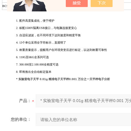
BCS-XC-K
Φ 80mm
210g
0.001
1.
配件高度集成化，便于维护
2.
标配1500V隔离USB接口，与电脑连接更安心
3.
自适应滤波，在不同环境下达到速度和精度平衡
4.
13
个单位采用全字符标示，直观明了
5.
称重质量提示，提醒用户在环境突变后进行标定，以达到称重可靠性
6.
110G
至6KG全系列可选
7.
300.000
至2.100.000全精度可选
8.
即将推出全自动标定版本
*
实验室电子天平
0.01g
精准电子天平秤
0.001
万分之一天平秤电子分析
产品：
您的单位：