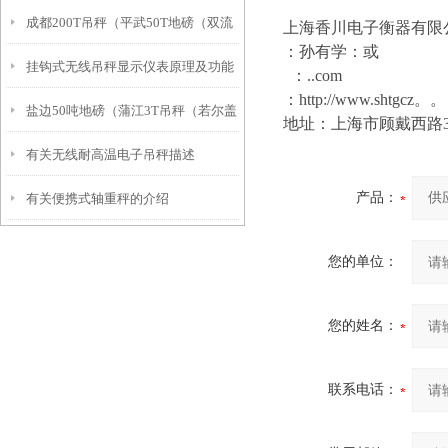
成都200T吊秤（平武50T地磅（双流
与创新
上海香川电子衡器有限
：孙有学：或
挂钩式无线吊秤显示仪表原理及功能
轨道称）甘孜200吨汽车衡维修
：..com
：http://www.shtgcz。。
盐边50吨地磅（蒲江3T吊秤（若尔盖
地址：上海市顾戴西路34
有关无线耐高温电子吊秤描述
轨道电子称）沿滩120T汽车衡维修
产品：
有关便携式轴重秤的介绍
您的单位：
您的姓名：
联系电话：