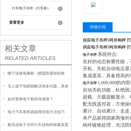
行车电子吊秤（行车称）
查看更多
详细介绍
供应电子吊秤5吨吊钩秤 
相关文章
供应电子吊秤5吨吊钩秤 
系统特点:
电子吊秤
RELATED ARTICLES
良好的动态称重性能，
开机、关机自动电压显
睢宁连接电脑称（栖霞防腐蚀轮椅
集成度高，具备很高的
1,000,00
电子吊秤
无人值守地磅能解决很多问题，具体
秤）吕巷防爆电子台称）古北隔爆吊
自动关机功能，杜绝因
超载、欠载提醒显示、
如何更换电子称的传感器？
有哪些方面的呢
秤维修
配无线遥控器，方便操
累计、自动累计、去皮
电子汽车衡简易故障排除方法技巧
本产品获得国家两项外
耐高温电子吊秤行车挂钩秤称量装置
钩环镀铬处理，光洁防