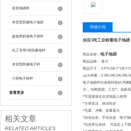
双层地磅秤
本安型防爆电子地磅
详细介绍
超低带斜坡电子磅秤
供应3吨工业称重电子地磅
化工专用1吨防爆地秤
电子地磅
商品名称：
商品品牌： 香川
本安型防爆电子秤
商品尺寸： 0.8*0.8米/1*1米/1*1.2
zui大秤量：0.5吨/1吨/2吨/3吨/5
小型电子磅秤
电子地磅秤台表面经喷砂,丙烯酸
方 、结构坚固、工艺*、创新高
查看更多
*可直接放在水泥地面上使用
*方便灵活，移动性好
*毛重、净重、皮重显示
相关文章
*自动去皮、手动去皮、电子地
*自动零位保持 、可设定上下
RELATED ARTICLES