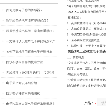
*内置蓄电池，交直流两用
*电子地磅秤可配置打印机及时
如何更换电子称的传感器？
DCS-XC-C
型超低台面电子平
标准配置：
数字式电子汽车衡有哪些优点？
1、高强度整体秤台（可
2、高精度悬臂梁式（压脚式）
武原便携式汽车衡（秦山称重模块）
3、香川XK3190系列智能化交
4、全不锈钢防浪涌接线盒 .
一文带你认识耀华电子称的特点和产
元通地磅维修
5、防滑引坡，便于上下负载
供应3吨工业称重电子地磅
如何正确地使用耀华电子秤进行称
品参数
三、功能特点
防水不锈钢台秤的校准方法
重？
?交直流两用仪表，不受交流电
?置零、去皮、清除、置皮、等
无线吊秤（100吨吊钩秤）（20吨吊
?键盘设定与校正
?分度值自动切换：显示精度更
电子天平知识详细介绍
秤）故障原因处理办法
?自我诊断功能：多种错误信息
防水电子秤防水功能测试
产品：
电子汽车衡大型电子磅秤承载器承力