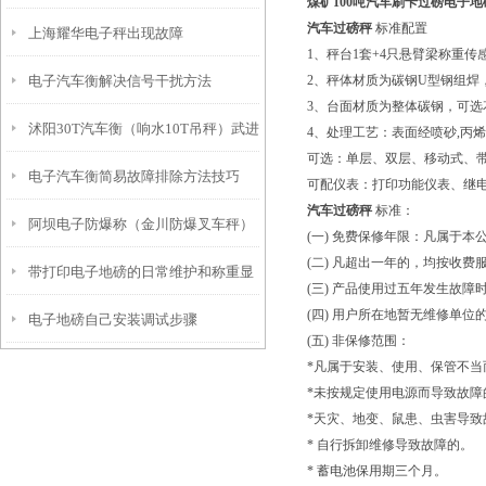
煤矿100吨汽车刷卡过磅电子
汽车过磅秤
标准配置
上海耀华电子秤出现故障
1、秤台1套+4只悬臂梁称重传
电子汽车衡解决信号干扰方法
2、秤体材质为碳钢U型钢组焊
3、台面材质为整体碳钢，可选
沭阳30T汽车衡（响水10T吊秤）武进
4、处理工艺：表面经喷砂,丙
可选：单层、双层、移动式、
电子汽车衡简易故障排除方法技巧
汽车磅称）句容60T地磅维修
可配仪表：打印功能仪表、继电
汽车过磅秤
标准：
阿坝电子防爆称（金川防爆叉车秤）
(一) 免费保修年限：凡属于
(二) 凡超出一年的，均按收
带打印电子地磅的日常维护和称重显
小金防爆钢瓶秤）金平防爆台称维修
(三) 产品使用过五年发生故
(四) 用户所在地暂无维修单
电子地磅自己安装调试步骤
示控制器的保养
(五) 非保修范围：
*凡属于安装、使用、保管不当
*未按规定使用电源而导致故障
*天灾、地变、鼠患、虫害导致
* 自行拆卸维修导致故障的。
* 蓄电池保用期三个月。