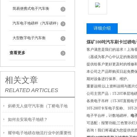
简易便携式电子汽车衡
汽车电子地磅秤（汽车磅秤）
详细介绍
大型数字电子汽车衡
煤矿100吨汽车刷卡过磅
客户满意是我们的追求！上海香
查看更多
（愿成为客户心中认定的衡器
提供给客户更好更及时的维修
本公司之产品即购买日起免费保
相关文章
期对设备进行保养、维护。
重要说明:以上资料说明与图片
RELATED ARTICLES
公司主营产品：1T-20T单层地
各类电子吊秤（1T-30T直视电
斜桥无人值守汽车衡（丁桥电子地
10T-200T卡车电子泵称、 1
电子平台秤，计数地磅秤、
电
如何去安装电子地磅？
磅）袁花电子汽车衡维修
可选配：报警功能;三色警示灯;0-
咨询！我们将谒诚为您提供优
耀华电子地磅在物流行业中的重要性