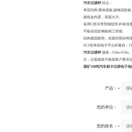
汽车过磅秤
特点：
单层结构,整体面板;碳钢花纹板
接线盒内置，美观大方;
采用U形冷弯型钢组焊,秤体强度
平板或花纹钢板精工焊接;
结构紧固耐用，表面经喷砂烤
SCS型单层电子平台秤量程：1T 2T
汽车过磅秤
规格：0.6m×0.8m、0
注：台面规格可根据客户要求
煤矿100吨汽车刷卡过磅电子
产品：
您的单位：
您的姓名：