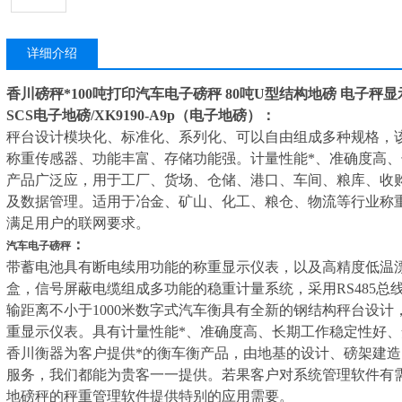
详细介绍
香川磅秤*100吨打印汽车电子磅秤 80吨U型结构地磅 电子秤显
SCS
电子地磅/XK9190-A9p（电子地磅）：
秤台设计模块化、标准化、系列化、可以自由组成多种规格，
称重传感器、功能丰富、存储功能强。计量性能*、准确度高
产品广泛应，用于工厂、货场、仓储、港口、车间、粮库、收
及数据管理。适用于冶金、矿山、化工、粮仓、物流等行业称
满足用户的联网要求。
：
汽车电子磅秤
带蓄电池具有断电续用功能的称重显示仪表，以及高精度低温
盒，信号屏蔽电缆组成多功能的稳重计量系统，采用RS485
输距离不小于1000米数字式汽车衡具有全新的钢结构秤台设
重显示仪表。具有计量性能*、准确度高、长期工作稳定性好
香川衡器为客户提供*的衡车衡产品，由地基的设计、磅架建造
服务，我们都能为贵客一一提供。若果客户对系统管理软件有
地磅秤的秤重管理软件提供特别的应用需要。