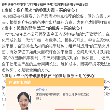
香川磅秤*100吨打印汽车电子磅秤 80吨U型结构地磅 电子秤显示器
1.
售前：客户需求 *的称重方案 = 买的省心！
衡器会根据客户的产品需求特点推荐的设备，做的方案，
香川
决，根据客户特定的条件作出精确的方案。为客户达到同样目
2.
售中：优质的部件 造工 *的服务 = 买的放心！
是本公司博采当今国内多种结构的汽车衡所长，自
汽车电子磅秤
化而成的新一代汽车衡，有数字式、模拟式可选。秤台主梁为U
的平板，合理拼接成封闭的箱型结构，组焊时运用*的工装夹
艺，有效保证了如此大面积秤台的平整度，空间几何尺寸及焊
客户在选购汽车衡时，不应只着眼购买时的「购买值」，还应
含了使用这产品的生命周期长短、维护成本、因磅秤损坏无法
虑购买，才是较全面的方式。
3.
售后：专业的维修服务队伍 *的售后服务 = 用的安心!
香川衡器拥有专业的技术人员从事各类计量衡器／仪器的技术
伍，能提供给客户更好更及时的维修和售后服务。让您买的安心
欢迎您！
为配合顾客进一步做好产品售后维修、保养等服务性工作，我
来自局域网的朋友！有什么可以帮助您的
吗？
1.非保修范围：
* 凡属于安装、使用、保管不当而导致故障的。