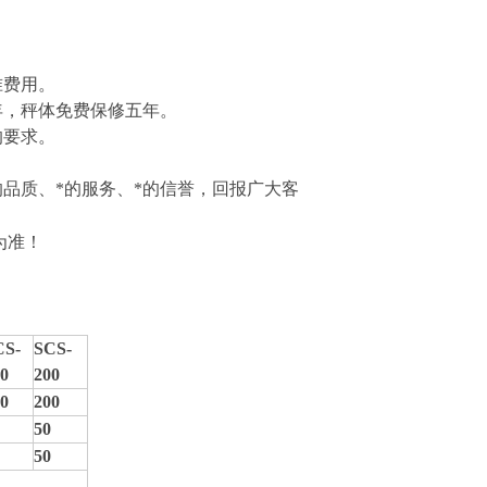
准费用。
年，秤体免费保修五年。
的要求。
的品质、*的服务、*的信誉，回报广大客
为准！
CS-
SCS-
0
200
0
200
50
50