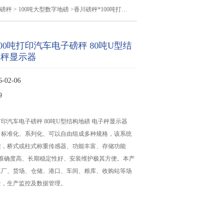
磅秤
>
100吨大型数字地磅
>香川磅秤*100吨打印汽车电子磅秤 80吨U型结构地磅 电子秤显示器
00吨打印汽车电子磅秤 80吨U型结
子秤显示器
02-06
9
打印汽车电子磅秤 80吨U型结构地磅 电子秤显示器
、标准化、系列化、可以自由组成多种规格，该系统
梁，桥式或柱式称重传感器、功能丰富、存储功能
、准确度高、长期稳定性好、安装维护极其方便。本产
工厂、货场、仓储、港口、车间、粮库、收购站等场
量，生产监控及数据管理。