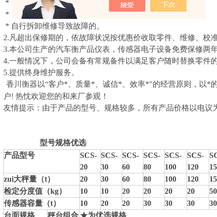
* 未按规定使用电源而导致故障的。
* 天灾、地变、鼠患、虫害导致故障的。
* 自行拆卸维修导致故障的。
2.凡超出保修期的，依故障状况按优惠价收取零件、维修、校
3.本公司生产的汽车衡产品仪表，传感器电子设备免费保修两
4.一般情况下，公司会备有常规备件以满足客户随时替换零件
5.提供终身维护服务。
香川衡器以“客户*、质量*、诚信*、效率*"的经营原则，以*
户! 热忱欢迎您的和来厂参观！
友情提示：由于产品的型号、规格较多，所有产品价格以电议
型号规格优选
产品型号
SCS-
SCS-
SCS-
SCS-
SCS-
SCS-
S
20
30
60
80
100
120
15
zui大秤量（t）
20
30
60
80
100
120
15
检定分度值（kg）
10
10
20
20
20
20
50
传感器容量（t）
10
20
20
30
30
30
30
台面规格
秤台组合
★
为优选规格