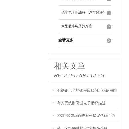
汽车电子地磅秤（汽车磅秤）
大型数字电子汽车衡
查看更多
相关文章
RELATED ARTICLES
不锈钢电子地磅秤应如何正确使用维
有关无线耐高温电子吊秤描述
护
XK3190耀华仪表系列错误代码介绍
装一个“100吨地磅“大概多少钱