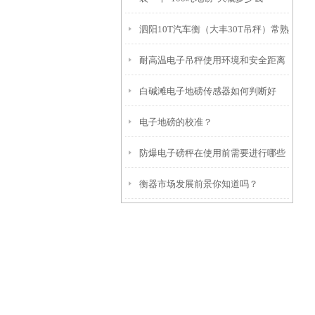
泗阳10T汽车衡（大丰30T吊秤）常熟
耐高温电子吊秤使用环境和安全距离
轴重秤）邗江100T地磅
白碱滩电子地磅传感器如何判断好
电子地磅的校准？
坏？
防爆电子磅秤在使用前需要进行哪些
衡器市场发展前景你知道吗？
准备工作？