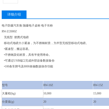
详细介绍
电子防爆汽车衡 隔爆电子桌称 电子吊称
RW-Z/2000Z
无线型 便携式地磅
移动式地磅大小紧凑，为不锈钢材质，为半型无线型移动式地磅。
•紧凑型，搬运容易。
•不锈钢及铝材质，具有半使用寿命。
•可通过USB端口完成外部设备数据备份
•100条车牌号及8000条轴数据保存功能
型号
RW-10Z
RW-15Z
大量程(kg)
10,000
15,000
分度值(g)
20
20