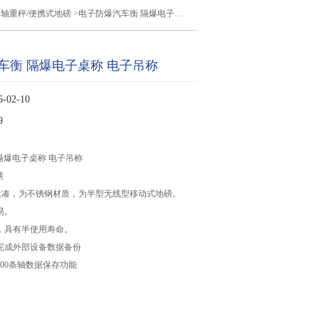
轴重秤/便携式地磅
>电子防爆汽车衡 隔爆电子桌称 电子吊称
车衡 隔爆电子桌称 电子吊称
02-10
9
隔爆电子桌称 电子吊称
磅
紧凑，为不锈钢材质，为半型无线型移动式地磅。
易。
，具有半使用寿命。
口完成外部设备数据备份
8000条轴数据保存功能