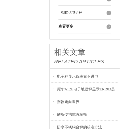
扫描仪电子秤
查看更多
相关文章
RELATED ARTICLES
电子秤显示仪表充不进电
耀华A12E电子地磅秤显示ERR03是
衡器走向世界
什么问题
解析便携式汽车衡
防水不锈钢台秤的校准方法