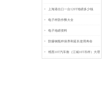
上海港出口一台120T地磅多少钱
电子秤防作弊大全
电子地磅资料
防爆钢瓶秤保养和延长使用寿命
维西10T汽车衡（江城10T吊秤）大理
便携式轨道秤）临翔30T地磅维修