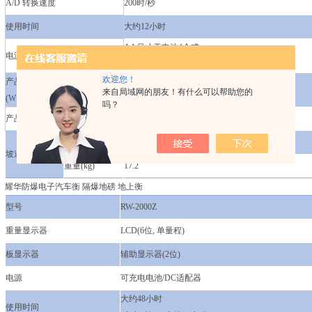
A/D 转换速度
200时/秒
使用时间
大约12小时
AA尺寸干电池4个或
电源
12V可充电电池
欢迎您！
产品尺寸(mm)
900 x 500 x 40
来自局域网的朋友！有什么可以帮助您的
(W x D x H)
吗？
产品重量
32.5kg
尺寸(mm)
900(W) x 250(D) x 39(H)
坡道
重量(kg)
17.2
耀华防爆电子汽车衡 隔爆地磅 地上衡
型号
RW-2000Z
重量显示器
LCD(6位, 单量程)
板显示器
辅助显示器(2位)
电源
可充电电池/DC适配器
大约48小时
使用时间