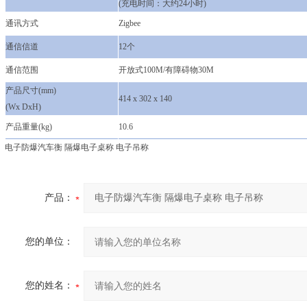
(充电时间：大约24小时)
通讯方式
Zigbee
通信信道
12个
通信范围
开放式100M/有障碍物30M
产品尺寸(mm)
414 x 302 x 140
(Wx DxH)
产品重量(kg)
10.6
电子防爆汽车衡 隔爆电子桌称 电子吊称
产品：
您的单位：
您的姓名：