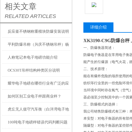
相关文章
RELATED ARTICLES
详细介绍
反应釜不锈钢称重模块防爆安装说明
XK3190-C9G防爆
平利防爆吊称（兴庆不锈钢吊秤）杨
一、防爆衡器简述：
防爆电子衡器是在常用电子衡
人称笔记本电子地磅功能介绍
陵防水吊秤）宁陕隔爆吊称维修
能产生的引爆源（电气火花，
二、技术原理：
OCS30T吊秤结构种类区分说明
能在有爆炸危险的场所使用的
耀华电子地磅在哪些行业有广泛的应
纺织等行业里的一些危险环境
当环境中同时存在氧气（空气
如何区别工业电子秤跟商业秤？
用？
器必须至少控制其中的一个因
三、防爆模式的选择：
虎丘无人值守汽车衡（白洋湾电子地
我公司销售防爆模式有三种：
本安型：对电子衡器的所有部件
100吨电子地磅秤错误代码判断问题
磅）相城电子汽车衡维修
隔爆型：对电子衡器的某些部