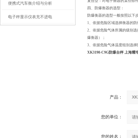
复合型：对电子衡器的某些部
便携式汽车衡介绍与分析
大型地磅秤脚差如何修正
四、防爆衡器的选型：
防爆衡器的选型一般按照以下
电子秤显示仪表充不进电
1、依据危险区域选择衡器的防爆型
2、依据危险气体所属的级别选择
爆衡器）；
3、依据危险气体温度组别选择防
XK3190-C9G防爆台秤 上海
产品：
您的单位：
您的姓名：