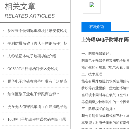
相关文章
RELATED ARTICLES
详细介绍
反应釜不锈钢称重模块防爆安装说明
上海耀华电子防爆秤 
平利防爆吊称（兴庆不锈钢吊秤）杨
一、防爆衡器简述：
人称笔记本电子地磅功能介绍
陵防水吊秤）宁陕隔爆吊称维修
防爆电子衡器是在常用电子衡
能产生的引爆源（电气火花，
OCS30T吊秤结构种类区分说明
二、技术原理：
耀华电子地磅在哪些行业有广泛的应
能在有爆炸危险的场所使用的
纺织等行业里的一些危险环境
如何区别工业电子秤跟商业秤？
用？
当环境中同时存在氧气（空气
器必须至少控制其中的一个因
虎丘无人值守汽车衡（白洋湾电子地
三、防爆模式的选择：
我公司销售防爆模式有三种：
100吨电子地磅秤错误代码判断问题
磅）相城电子汽车衡维修
本安型：对电子衡器的所有部件