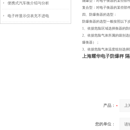
隔爆型：对电子衡器的某些部
便携式汽车衡介绍与分析
大型地磅秤脚差如何修正
复合型：对电子衡器的某些部
四、防爆衡器的选型：
电子秤显示仪表充不进电
防爆衡器的选型一般按照以下
1、依据危险区域选择衡器的防爆型
2、依据危险气体所属的级别选择
爆衡器）；
3、依据危险气体温度组别选择防
上海耀华电子防爆秤 
产品：
您的单位：