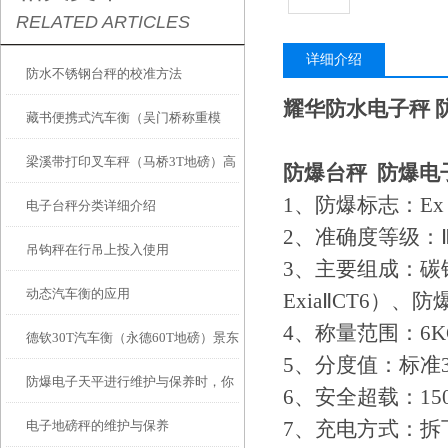
RELATED ARTICLES
详细介绍
防水不锈钢台秤的校准方法
耀华防水电子秤 
藏书便携式汽车衡（吴门桥称重模
梁溪带打印叉车秤（马桥3T地磅）高
块）友新地磅维修
防爆台秤 防爆电
1、防爆标志：Ex i
电子台秤分类详细介绍
桥防腐蚀电子称）廊下防爆电子吊秤
2、准确度等级：
吊钩秤在行吊上投入使用
维修
3、主要组成：
动态汽车衡的应用
ExiaⅡCT6）、防爆仪
4、称量范围：6KG
德钦30T汽车衡（永德60T地磅）景东
5、分度值：标准
防爆电子天平进行维护与保养时，你
轨道秤）普洱150T吊秤维修
6、安全超载：15
7、充电方式：拆
电子地磅秤的维护与保养
需要注意这几点！