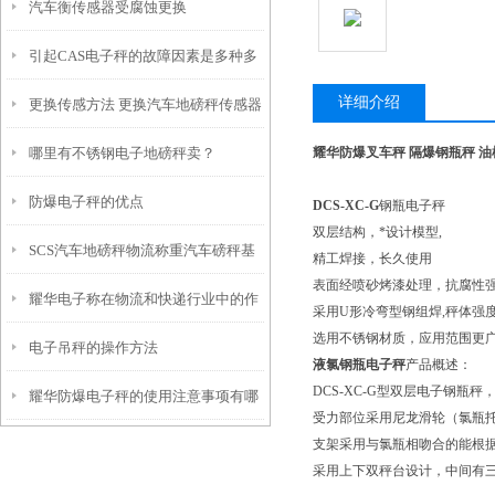
汽车衡传感器受腐蚀更换
引起CAS电子秤的故障因素是多种多
详细介绍
更换传感方法 更换汽车地磅秤传感器
样的，我们要一一去排除掉
哪里有不锈钢电子地磅秤卖？
耀华防爆叉车秤 隔爆钢瓶秤 油
防爆电子秤的优点
DCS-XC-G
钢瓶电子秤
双层结构，*设计模型,
SCS汽车地磅秤物流称重汽车磅秤基
精工焊接，长久使用
表面经喷砂烤漆处理，抗腐性
耀华电子称在物流和快递行业中的作
础施工方案选择
采用U形冷弯型钢组焊,秤体强
选用不锈钢材质，应用范围更
电子吊秤的操作方法
用和应用
液氯钢瓶电子秤
产品概述：
DCS-XC-G型双层电子钢
耀华防爆电子秤的使用注意事项有哪
受力部位采用尼龙滑轮（氯瓶
支架采用与氯瓶相吻合的能根据
些？
采用上下双秤台设计，中间有