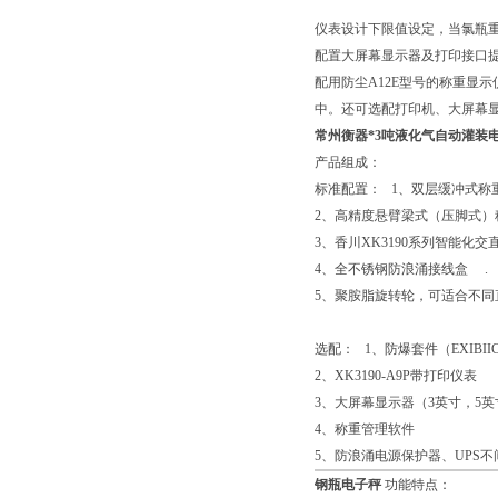
仪表设计下限值设定，当氯瓶
配置大屏幕显示器及打印接口
配用防尘A12E型号的称重显
中。还可选配打印机、大屏幕
常州衡器*3吨液化气自动灌装
产品组成：
标准配置： 1、双层缓冲式称
2、高精度悬臂梁式（压脚式）
3、香川XK3190系列智能化交
4、全不锈钢防浪涌接线盒 .
5、聚胺脂旋转轮，可适合不同
选配： 1、防爆套件（EXIBIICT4
2、XK3190-A9P带打印仪表
3、大屏幕显示器（3英寸，5英
4、称重管理软件
5、防浪涌电源保护器、UPS不
钢瓶电子秤
功能特点：