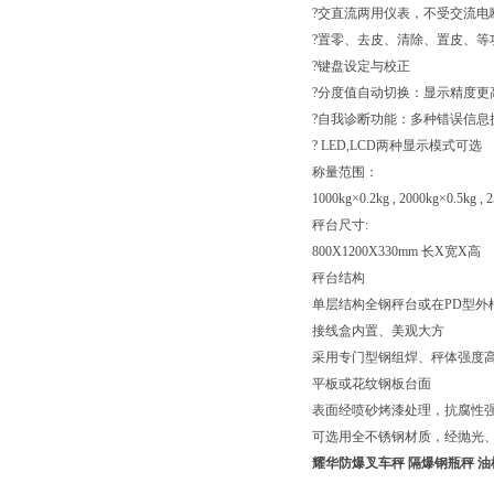
?交直流两用仪表，不受交流电
?置零、去皮、清除、置皮、等
?键盘设定与校正
?分度值自动切换：显示精度更
?自我诊断功能：多种错误信息
? LED,LCD两种显示模式可选
称量范围：
1000kg×0.2kg , 2000kg×0.5kg , 
秤台尺寸:
800X1200X330mm 长X宽X高
秤台结构
单层结构全钢秤台或在PD型外
接线盒内置、美观大方
采用专门型钢组焊、秤体强度
平板或花纹钢板台面
表面经喷砂烤漆处理，抗腐性
可选用全不锈钢材质，经抛光
耀华防爆叉车秤 隔爆钢瓶秤 油