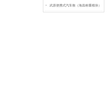
武原便携式汽车衡（海昌称重模块）
优势
建设地磅维修