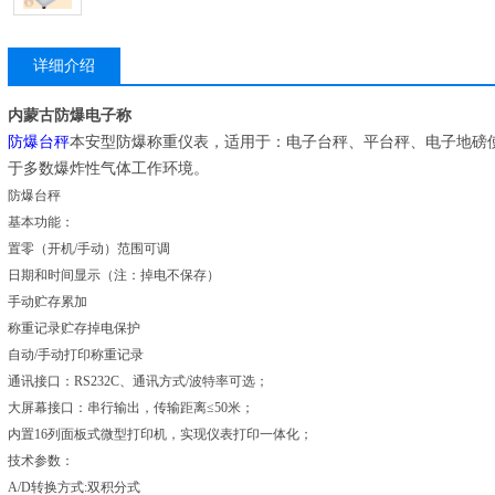
详细介绍
内蒙古防爆电子称
防爆台秤
本安型防爆称重仪表，适用于：电子台秤、平台秤、电子地磅使
于多数爆炸性气体工作环境。
防爆台秤
基本功能：
置零（开机/手动）范围可调
日期和时间显示（注：掉电不保存）
手动贮存累加
称重记录贮存掉电保护
自动/手动打印称重记录
通讯接口：RS232C、通讯方式/波特率可选；
大屏幕接口：串行输出，传输距离≤50米；
内置16列面板式微型打印机，实现仪表打印一体化；
技术参数：
A/D转换方式:双积分式