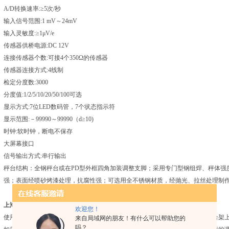
A/D转换速率:≥5次/秒
输入信号范围:1 mV～24mV
输入灵敏度:≥1μV/e
传感器供桥电源:DC 12V
连接传感器个数:可接4个350Ω的传感器
传感器连接方式:4线制
检定分度数:3000
分度值:1/2/5/10/20/50/100可选
显示方式:7位LED数码管，7个状态指示符
显示范围:－99990～99990（d≥10)
时钟:软时钟，断电不保存
大屏幕接口
信号输出方式:串行输出
秤台结构：全钢秤台或在PD型外框四角加装调整支脚；采用专门型钢组焊、秤体强度
强；表面经喷砂烤漆处理，抗腐性强；可选用全不锈钢材质，经抛光、拉丝处理制
上海计数防爆电子称3150ex
正确使用：
欢迎您！
使用前的准备工作：请将电子秤置于稳固地面使用，勿置于震动不稳的桌面或台架
来自局域网的朋友！有什么可以帮助您的
吗？