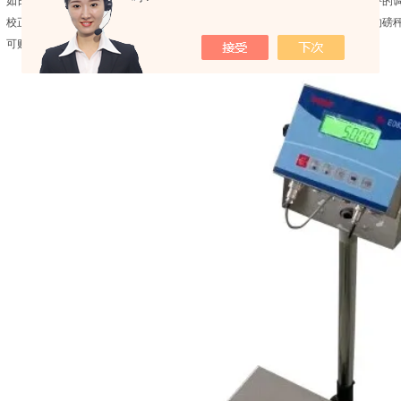
如日光直射或冷气出风口处，使用独立电源插座以免其它电器干扰，调整电子秤的
校正：为保持磅秤的准确性，应至少一年校正一次。校正方式可委托信誉良好的磅
可购置一套适合本身且检验合格的标准砝码做定期校正。