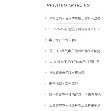
RELATED ARTICLES
你知道吗？使用防爆电子称具有这些
150T吊磅--台之衡定制高吨位带打印
优势！
电子秤行业术语解释
吊秤
香川DCS系列电子地磅秤有哪些优势
从100吨电子吊秤的功能到使用注意
上海耀华电子秤出现故障
事项，我知道的都在这儿了
电子地磅的工作原理
耀华防爆电子秤的优点，快来看看吧
上海耀华电子地磅称在工业称重中的