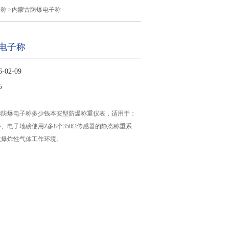
子称
>内蒙古防爆电子称
电子称
02-09
5
称防爆电子称多少钱本安型防爆称重仪表，适用于：
、电子地磅使用Z多8个350Ω传感器的静态称重系
数爆炸性气体工作环境。