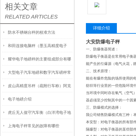
相关文章
RELATED ARTICLES
详细介绍
防水不锈钢台秤的校准方法
大安防爆电子秤
和田连接电脑秤（墨玉高精度电子
一、防爆衡器简述：
防爆电子衡器是在常用电子衡
耀华电子地磅秤的主要组成部分有哪
称）和硕智能电子秤维修
能产生的引爆源（电气火花，
二、技术原理：
大型电子汽车地磅和数字汽车磅秤常
些？
能在有爆炸危险的场所使用的
皮山高精度吊秤（疏附行车称）阿克
纺织等行业里的一些危险环境
见问题及排除故障方案
当环境中同时存在氧气（空气
电子地磅介绍
苏吊秤维修
器必须至少控制其中的一个因
三、防爆模式的选择：
虎丘无人值守汽车衡（白洋湾电子地
我公司销售防爆模式有三种：
本安型：对电子衡器的所有部件
上海电子秤常见的故障有哪些
磅）相城电子汽车衡维修
隔爆型：对电子衡器的某些部