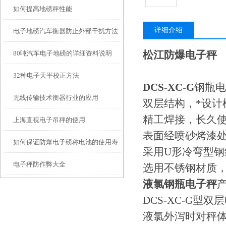
如何提高地磅秤性能
详细介绍
电子地磅汽车衡器防止外部干扰方法
松江防爆电子秤
80吨汽车电子地磅的详细资料说明
32种电子天平校正方法
DCS-XC-G
钢瓶电
无线传输技术衡器行业的应用
双层结构，*设计
精工焊接，长久
上海直视电子吊秤的使用
表面经喷砂烤漆
如何保证防爆电子磅称电池的使用寿
采用U形冷弯型钢
电子秤防作弊大全
命?
选用不锈钢材质
液氯钢瓶电子秤
DCS-XC-G
液氯外泻时对秤