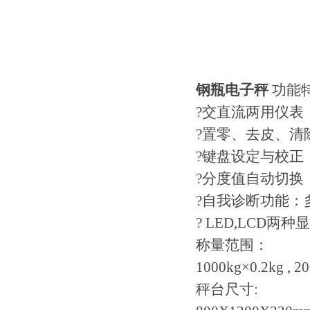
钢瓶电子秤
功能
?交直流两用仪表
?置零、去皮、清
?键盘设定与校正
?分度值自动切换
?自我诊断功能：
? LED,LCD两
称量范围：
1000kg×0.2kg , 2
秤台尺寸: