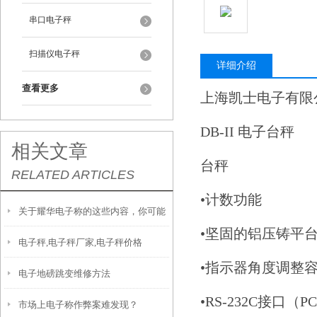
串口电子秤
扫描仪电子秤
详细介绍
查看更多
上海凯士电子有
DB-II 电子台秤
相关文章
台秤
RELATED ARTICLES
•计数功能
关于耀华电子称的这些内容，你可能
•坚固的铝压铸平
电子秤,电子秤厂家,电子秤价格
想知道
•指示器角度调整
电子地磅跳变维修方法
•RS-232C接口（
市场上电子称作弊案难发现？