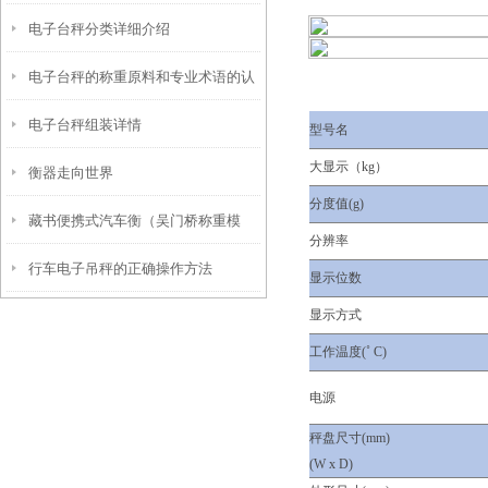
电子台秤分类详细介绍
电子台秤的称重原料和专业术语的认
电子台秤组装详情
识
型号名
大显示（kg）
衡器走向世界
分度值(g)
藏书便携式汽车衡（吴门桥称重模
分辨率
行车电子吊秤的正确操作方法
块）友新地磅维修
显示位数
显示方式
工作温度(˚ C)
电源
秤盘尺寸(mm)
(W x D)