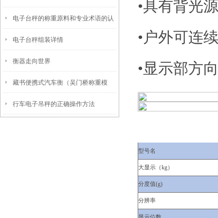
•具有背光
电子台秤的称重原料和专业术语的认
•户外可连续
电子台秤组装详情
识
衡器走向世界
•显示部方
藏书便携式汽车衡（吴门桥称重模
行车电子吊秤的正确操作方法
块）友新地磅维修
型号名
大显示（kg）
分度值(g)
分辨率
显示位数