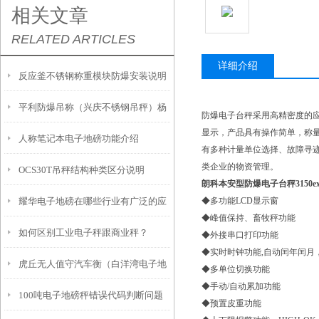
相关文章
RELATED ARTICLES
详细介绍
反应釜不锈钢称重模块防爆安装说明
平利防爆吊称（兴庆不锈钢吊秤）杨
防爆电子台秤采用高精密度的
显示，产品具有操作简单，称
人称笔记本电子地磅功能介绍
陵防水吊秤）宁陕隔爆吊称维修
有多种计量单位选择、故障寻
类企业的物资管理。
OCS30T吊秤结构种类区分说明
朗科本安型防爆电子台秤3150
耀华电子地磅在哪些行业有广泛的应
◆多功能LCD显示窗
◆峰值保持、畜牧秤功能
如何区别工业电子秤跟商业秤？
用？
◆外接串口打印功能
◆实时时钟功能,自动闰年闰月
虎丘无人值守汽车衡（白洋湾电子地
◆多单位切换功能
◆手动/自动累加功能
100吨电子地磅秤错误代码判断问题
磅）相城电子汽车衡维修
◆预置皮重功能