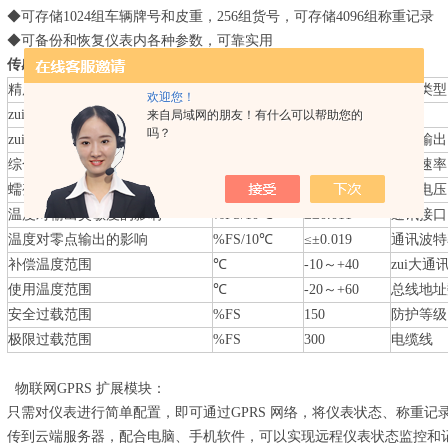
◆可存储1024组车辆牌号和皮重，256组货号，可存储4096组称重记录
◆可备份和恢复仪表内各种参数，可靠实用
传感器
技术指标
精度等级
OIML R60 C3
数字类型
欢迎您！
zui大检定分度数
n max
3000
量程
来自局域网的朋友！有什么可以帮助您的
吗？
zui小检定分度值
V min
Emax/7500
额定输出
综合误差
%FS
≤±0.020
测量速率
蠕变
%FS/30min
≤±0.016
激励电压
温度对输出灵敏度的影响
%FS/10℃
≤±0.011
通讯接口
温度对零点输出的影响
%FS/10℃
≤±0.019
通讯波特
补偿温度范围
℃
-10～+40
zui大通
使用温度范围
℃
-20～+60
总线地址
安全过载范围
%FS
150
防护等级
极限过载范围
%FS
300
电缆线
物联网GPRS 扩展模块：
只需对仪表进行简单配置，即可通过GPRS 网络，将仪表状态、称重记
传到云端服务器，配合电脑、手机软件，可以实现远程仪表状态监控和