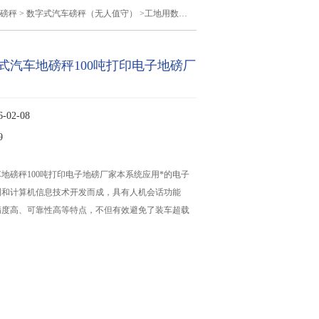
磅秤
>
数字式汽车磅秤（无人值守）
>工地用数字式汽车地磅秤100吨打印电子地磅厂家
式汽车地磅秤100吨打印电子地磅厂
02-08
9
地磅秤100吨打印电子地磅厂家本系统应用*的电子
测和计算机信息技术开发而成，具有人机会话功能
精度高、可靠性高等特点，不但有效避免了装车超载