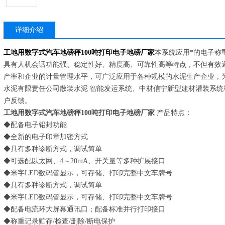
详细介绍
工地用数字式汽车地磅秤100吨打印电子地磅厂家
本系统应用*的电子称
具有人机会话功能强、稳定性好、精度高、可靠性高等特点，不但有效
产率和企业的计量管理水平，可广泛应用于各种规模的水泥生产企业，
水泥有限责任公司散装水泥 智能发运系统、中材信宁新型建材灌装系
户反馈。
工地用数字式汽车地磅秤100吨打印电子地磅厂家
产品特点：
◆配备电子铅封功能
◆全新的电子印章加密方式
◆具有多种诊断方式，调试简单
◆可选配以太网、4～20mA、开关量等多种扩展接口
◆米字LED数码管显示，可存储、打印完整中文车牌号
◆具有多种诊断方式，调试简单
◆米字LED数码管显示，可存储、打印完整中文车牌号
◆配备电流环大屏幕通讯口；配备标准并行打印接口
◆称重记录贮存/检查/删除/断电保护