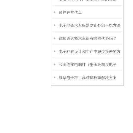
吊钩秤的优点
电子地磅汽车衡器防止外部干扰方法
你知道选择汽车衡有哪些优势吗？
电子秤在设计和生产中减少误差的方
和田连接电脑秤（墨玉高精度电子
法
耀华电子秤：高精度称重解决方案
称）和硕智能电子秤维修