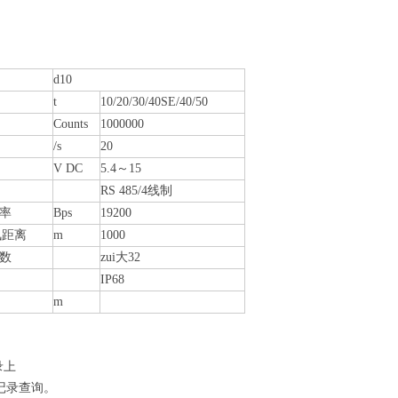
d10
t
10/20/30/40SE/40/50
Counts
1000000
/s
20
V DC
5.4～15
RS 485/4线制
率
Bps
19200
讯距离
m
1000
数
zui大32
IP68
m
录上
记录查询。