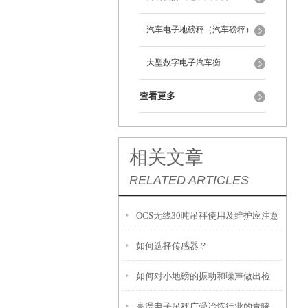
汽车电子地磅秤（汽车磅秤）
大型数字电子汽车衡
查看更多
相关文章
RELATED ARTICLES
OCS无线30吨吊秤使用及维护应注意
如何选择传感器？
重点要素
如何对小地磅的振动和噪声做出检
高温电子吊秤广受冶炼行业的青睐
测？