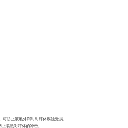
覆盖，可防止液氯外泻时对秤体腐蚀受损。
防止氯瓶对秤体的冲击。