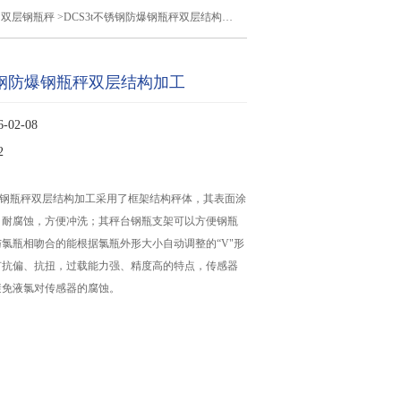
>
双层钢瓶秤
>DCS3t不锈钢防爆钢瓶秤双层结构加工
不锈钢防爆钢瓶秤双层结构加工
02-08
2
防爆钢瓶秤双层结构加工采用了框架结构秤体，其表面涂
，耐腐蚀，方便冲洗；其秤台钢瓶支架可以方便钢瓶
氯瓶相吻合的能根据氯瓶外形大小自动调整的“V"形
有抗偏、抗扭，过载能力强、精度高的特点，传感器
避免液氯对传感器的腐蚀。