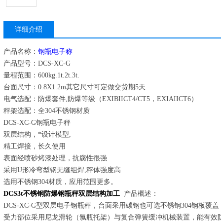
详细介绍
产品名称：
钢瓶电子称
产品型号：DCS-XC-G
量程范围：600kg.1t.2t.3t.
台面尺寸：0.8X1.2m其它尺寸可定做交货期5天
电气选配：防爆套件,防爆等级（EXIBIICT4/CT5，EXIAIICT6）
秤架选配：全304不锈钢材质
DCS-XC-G钢瓶电子秤
双层结构，*设计模型,
精工焊接，长久使用
表面经喷砂烤漆处理，抗腐性很强
采用U形冷弯型钢无缝组焊,秤体强度高
选用不锈钢304材质，应用范围更多。
DCS3t不锈钢防爆钢瓶秤双层结构加工
产品概述：
DCS-XC-G型双层电子钢瓶秤，台面采用碳钢也可选不锈钢304钢板
受力部位采用尼龙滑轮（氯瓶托架）与复合弹簧缓冲机械装置，能有效