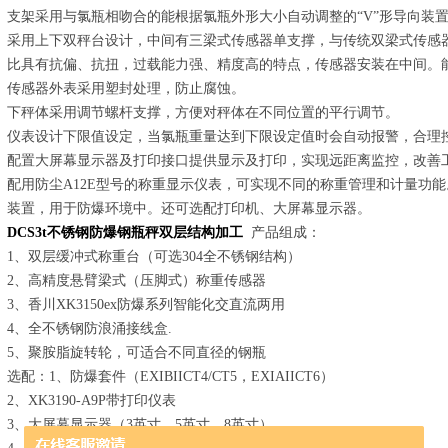
支架采用与氯瓶相吻合的能根据氯瓶外形大小自动调整的“V”形导向装
采用上下双秤台设计，中间有三梁式传感器单支撑，与传统双梁式传感
比具有抗偏、抗扭，过载能力强、精度高的特点，传感器安装在中间。
传感器外表采用塑封处理，防止腐蚀。
下秤体采用调节螺杆支撑，方便对秤体在不同位置的平行调节。
仪表设计下限值设定，当氯瓶重量达到下限设定值时会自动报警，合理
配置大屏幕显示器及打印接口提供显示及打印，实现远距离监控，改善
配用防尘A12E型号的称重显示仪表，可实现不同的称重管理和计量功
装置，用于防爆环境中。还可选配打印机、大屏幕显示器。
DCS3t不锈钢防爆钢瓶秤双层结构加工
产品组成：
1、双层缓冲式称重台（可选304全不锈钢结构）
2、高精度悬臂梁式（压脚式）称重传感器
3、香川XK3150ex防爆系列智能化交直流两用
4、全不锈钢防浪涌接线盒.
5、聚胺脂旋转轮，可适合不同直径的钢瓶
选配：1、防爆套件（EXIBIICT4/CT5，EXIAIICT6）
2、XK3190-A9P带打印仪表
3、大屏幕显示器（3英寸，5英寸，8英寸）