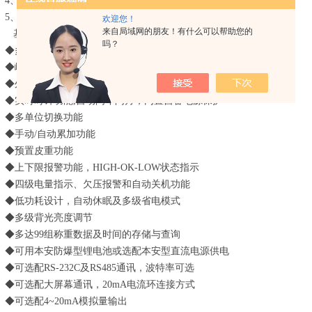
4、称重管理软件
5、防浪涌电源保护器、UPS不间断电源
欢迎您！
来自局域网的朋友！有什么可以帮助您的
基本功能：
吗？
◆多功能LCD显示窗
◆峰值保持、畜牧秤功能
◆外接串口打印功能
◆实时时钟功能,自动闰年闰月，内置自备电源保护
◆多单位切换功能
◆手动/自动累加功能
◆预置皮重功能
◆上下限报警功能，HIGH-OK-LOW状态指示
◆四级电量指示、欠压报警和自动关机功能
◆低功耗设计，自动休眠及多级省电模式
◆多级背光亮度调节
◆多达99组称重数据及时间的存储与查询
◆可用本安防爆型锂电池或选配本安型直流电源供电
◆可选配RS-232C及RS485通讯，波特率可选
◆可选配大屏幕通讯，20mA电流环连接方式
◆可选配4~20mA模拟量输出