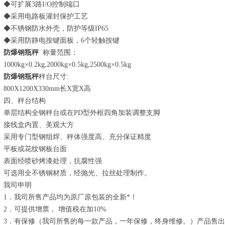
◆可扩展3路I/O控制端口
◆采用电路板灌封保护工艺
◆不锈钢防水外壳，防护等级IP65
◆采用防静电按键面板，6个轻触按键
防爆钢瓶秤
称量范围：
1000kg×0.2kg,2000kg×0.5kg,2500kg×0.5kg
防爆钢瓶秤
秤台尺寸:
800X1200X330mm长X宽X高
四、秤台结构
单层结构全钢秤台或在PD型外框四角加装调整支脚
接线盒内置、美观大方
采用专门型钢组焊、秤体强度高、充分保证精度
平板或花纹钢板台面
表面经喷砂烤漆处理，抗腐性强
可选用全不锈钢材质，经抛光、拉丝处理制作。
我司申明
1．我司所售产品均为原厂原包装的全新*！
2．可提供增票， 增值税在加10%
3．有保修（我司所售的每一款产品，一年保修，终身维修。）产品售