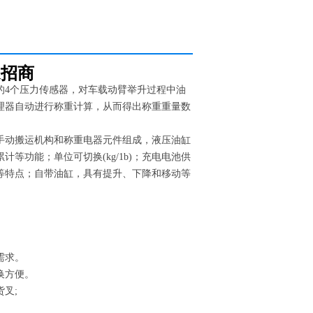
家招商
的4个压力传感器，对车载动臂举升过程中油
理器自动进行称重计算，从而得出称重重量数
手动搬运机构和称重电器元件组成，液压油缸
等功能；单位可切换(kg/1b)；充电电池供
等特点；自带油缸，具有提升、下降和移动等
需求。
换方便。
叉;