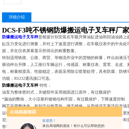
详细介绍
DCS-F3吨不锈钢防爆搬运电子叉车秤厂
防爆搬运电子叉车秤
是根据分别安装在车载升降油缸进油和回油油路上
缸压力变化进行测量，并对上下速度进行调整，在车载仪表中的中央处
据，并在仪表屏幕显示所得出的称重数量。
特别适用铁路、公路、商贸、等物流作业中的货物的称量，秤台由液压
驱动秤台升降，人工推行车辆运行，传感器、称重仪表、置零、去皮、累计
电，称量精度高、性能稳定，表面采用除尘喷塑处理，具有防腐、防锈
功能；RS232通讯接口可选。
防爆搬运电子叉车秤
特性：
油泵为整体密封式，关键部件采用德国进口原件，有过载保护
*漏油的弊病，大小活塞杆镀铬结构牢固，有过载保护，下降速度控制
阀芯采用整体件，有别于分散零件，便于维修，从而使该车更适应市场
运动部位装配有合金衬套，能够吸收偏载，耐磨损，延长使用寿命且更
尼龙进入滚子和退出滚子减轻了操作工的力，并有保护了负荷的轮子和货
欢迎您！
来自局域网的朋友！有什么可以帮助您的
带手动缓降控制阀的密封式油泵。