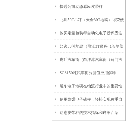
快递公司动态感应皮带秤
析
北川50T吊秤（天全80T地磅）得荣便
购买定量包装秤自动化电子磅秤应注
携式地磅）自流井50T汽车衡维修
盐边50吨地磅（蒲江3T吊秤（若尔盖
意的几个问题
虎丘汽车衡（白洋湾汽车衡（葑门汽
轨道电子称）沿滩120T汽车衡维修
SCS150吨汽车衡分度值应用解释
车衡）金阊汽车衡）留园汽车衡维修
耀华电子地磅在物流行业中的重要性
使用防爆电子磅秤，轻松实现称重自
动态皮带秤的技术指标和详细介绍
由！