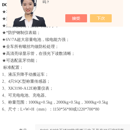
吗？
DCS-F3吨不锈钢防爆搬运电子叉车秤厂家招商
功能特点：
★车身部件全模具冲压成型；
★采用3吨耐用经济型油缸；
★采用尼龙轮，推拉时阻力小；
★*防护钢制仪表箱；
★6V/7A超大容量电池，续电能力强；
★全车所有螺丝均做防松处理；
★高清亮绿显示管，在强光下读数清晰；
★可选配蓝牙功能；
标准配置：
1、液压升降手动搬运车；
2、4只SQC型称重传感器；
3、XK3190-A12E称重仪表；
4、可充电电池、充电器。
5、称量范围：1000kg×0.5kg，2000kg×0.5kg，3000kg×0.5kg
6、尺寸：L×W×H（mm）：1150*56*80或1220*700*80