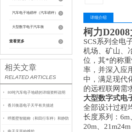
汽车电子地磅秤（汽车磅秤）
详细介绍
大型数字电子汽车衡
柯力D20
SCS系列全电
查看更多
机场、矿山、
位，其*的称
相关文章
率，并深入应
RELATED ARTICLES
中，满足现代
的远程联网需
80吨汽车电子地磅的详细资料说明
大型数字式电
香川衡器电子天平有关描述
全部设计过程均
长度系列：6m、
呼图壁智能称（和田行车秤）和静防
20m、21m24m
电子天平的维护
水叉车秤）英吉沙3T地磅维修