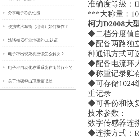
准确度等级：II
***大称量：10t
分享电子称的性能
柯力D2008
便携式汽车衡（地磅）如何操作？
◆二档分度值
浅谈衡器行业地磅的CE认证
◆配备两路独立
种通讯方式可
电子秤出现死机应该怎么解决？
◆配备电流环
电子秤自动化称重系统在衡器行业的
◆称重记录贮存
关于地磅秤出现重量误差
◆可存储102
应用
重记录
◆可备份和恢
技术参数：
数字传感
◆连接方式：R