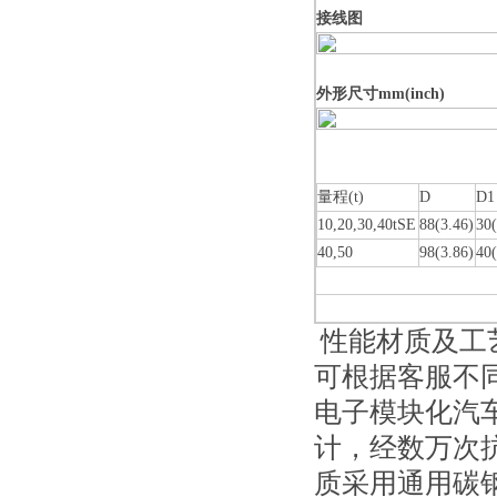
接线图
外形尺寸mm(inch)
量程(t)
D
D1
10,20,30,40tSE
88(3.46)
30(
40,50
98(3.86)
40(
性能材质及工
可根据客服不
电子模块化汽
计，经数万次抗
质采用通用碳钢