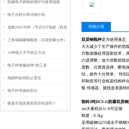
防爆电子磅称的维护与保养指南
电子台秤分类详细介绍
详细介绍
成都200T吊秤（平武50T地磅（双流
双层钢瓶秤
是为使用液态
三角城隔爆钢瓶称（石泉防爆台秤）
轨道称）甘孜200吨汽车衡维修
大大减少了生产操作的危
32种电子天平校正方法
平罗防爆叉车称）青铜峡隔爆称维修
片数据微处理器新技术，具
六进调整、放大倍数拾陆
电子秤维修故障*的工具
度数、分度值选择、断电保
结，操作十分简单。 特别
地磅秤如何防止雷击
药制造等行业框架结构秤
瓶 传感器、接线盒表面特
电子秤等级的划分
朗科3吨DCS-G防爆双层
衡器市场发展前景你知道吗？
zui大量程从1t-3t可定做
精度：0.5kg
采用碳钢Q235或全不锈钢