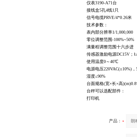
仪表3190-A71台
接线盒5孔4线1只
信号电缆PRVE/4*0.26米
技术参数：
表内部分辨率1/1,000,000
零位调整范围-100%~50%
满量程调整范围十六步进
传感器激励电源DC15V；Ⅰ≥
使用温度0～40℃
电源电压220VAC(±10%)，5
湿度≤90%
台面规格(宽×长×高)(m)0
台秤可以选配部件：
打印机
产品：