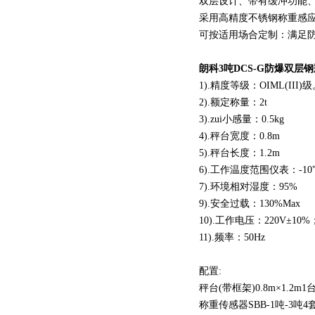
双层设计、带有缓冲功能
采用高精度不锈钢称重感
可按适用场合定制：满足防
朗科3吨DCS-G防爆双层
1).精度等级：OIML(III)
2).额定称量：2t
3).zui小感量：0.5kg
4).秤台宽度：0.8m
5).秤台长度：1.2m
6).工作温度范围仪表：-10
7).环境相对湿度：95%
9).安全过载：130%Max
10).工作电压：220V±10%
11).频率：50Hz
配置:
秤台(带框架)0.8m×1.2m1
称重传感器SBB-1吨-3吨4