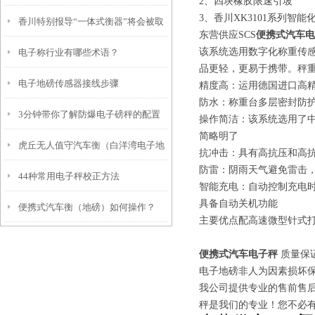
2、四块橡胶限速引坡
3、香川XK3101系列
香川特别报导“一体式衡器”将会被取
素
东营供应SCS
便携式汽车电
该系统选用数字化称重传感
电子称行业有哪些术语？
代
品更轻，更易于携带。秤重台面尺
电子地磅传感器接线步骤
精度高：运用德国进口高精度
防水：称重台多层密封防
3分钟带你了解防爆电子磅秤的配置
操作简洁：该系统选用了
简略明了
虎丘无人值守汽车衡（白洋湾电子地
及适用范围
抗冲击：具有高抗压和高
防雷：阴雨天气避免雷击
44种常用电子秤校正方法
磅）相城电子汽车衡维修
智能充电：自动控制充电时
具备自动关机功能
便携式汽车衡（地磅）如何操作？
主要优点配高速微型针式打
便携式汽车电子秤
质量保
电子地磅非人为因素损坏保
我公司提供专业的售前售后
秤是我们的专业！您不必