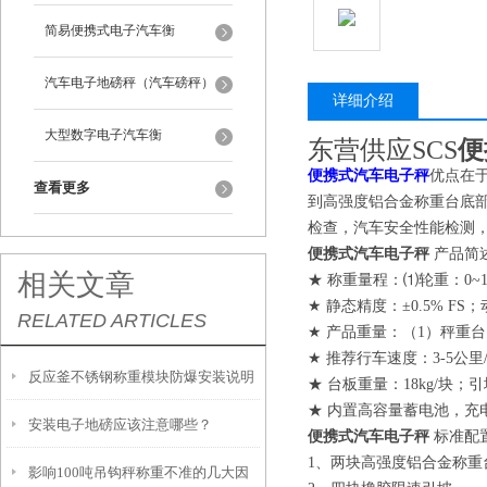
简易便携式电子汽车衡
汽车电子地磅秤（汽车磅秤）
详细介绍
大型数字电子汽车衡
东营供应SCS
便
便携式汽车电子秤
优点在
查看更多
到高强度铝合金称重台底
检查，汽车安全性能检测
便携式汽车电子秤
产品简
相关文章
★ 称重量程：⑴轮重：0~15t
★ 静态精度：±0.5% FS；
RELATED ARTICLES
★ 产品重量：（1）秤重台
★ 推荐行车速度：3-5公里
反应釜不锈钢称重模块防爆安装说明
★ 台板重量：18kg/块；引坡
★ 内置高容量蓄电池，充
安装电子地磅应该注意哪些？
便携式汽车电子秤
标准配
1、两块高强度铝合金称重
影响100吨吊钩秤称重不准的几大因