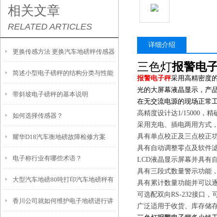
相关文章
RELATED ARTICLES
详细介绍
更换传感方法 更换汽车地磅秤传感器
三色灯
报警电
简述小型电子磅秤的结构分类与性能
报警电子秤
采用高精密度
光的大屏幕液晶显示，产
带斜坡电子磅秤的基本说明
在无交流电源的现场正常
高精度设计达1/15000，
如何选择传感器？
采用充电、插电两用方式
具有单点校正及三点校正
耀华D18汽车衡地磅故障检修方案
具有自动调整零点及软件
电子称行业有哪些术语？
LCD液晶显示屏幕并具有
具有三段式数量警示功能
大型汽车地磅80吨打印汽车地磅秤有
具有累计数量功能并可以
可选配双向RS-232接
香川公司就如何维护电子地磅进行讲
几种结构
广泛适用于收货、库存储