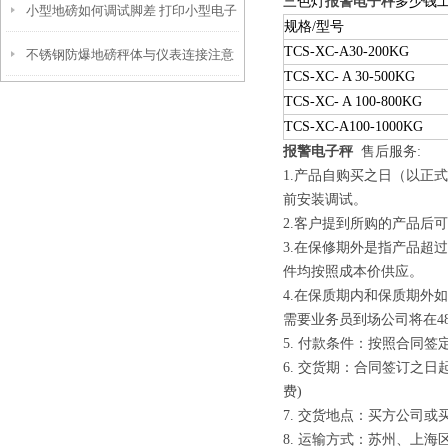
三色灯
报警电子秤
多少钱
小型地磅如何调试脚差 打印小型电子
述
规格
/
型号
TCS-XC-A30-200KG
不锈钢防爆地磅秤体与仪表连接注意
磅秤如何标定
TCS-XC- A 30-500KG
事项
TCS-XC- A 100-800KG
TCS-XC-A100-1000KG
报警电子秤
售后服务:
1.产品自购买之日（以正
前安装调试。
2.客户提到所购的产品后
3.在保修期外是指产品超
件均按照成本价供应。
4.在保质期内和保质期外
需要业务员到场公司将在4
5. 付款条件：按照合同签
6. 交货期：合同签订之
费)
7. 交货地点：买方公司
8. 运输方式：苏州、上