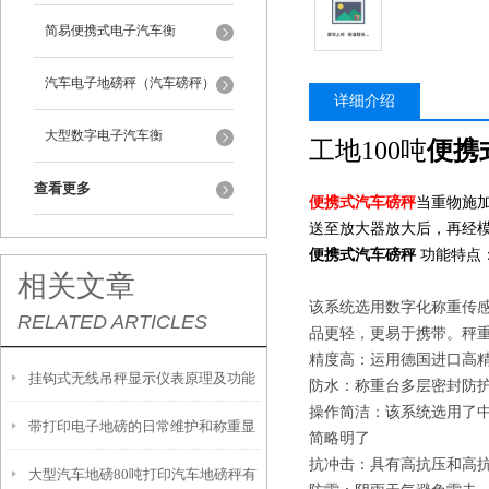
简易便携式电子汽车衡
汽车电子地磅秤（汽车磅秤）
详细介绍
大型数字电子汽车衡
工地100吨
便携
查看更多
便携式汽车磅秤
当重物施
送至放大器放大后，再经
便携式汽车磅秤
功能特点
相关文章
该系统选用数字化称重传感
RELATED ARTICLES
品更轻，更易于携带。秤重台面尺
精度高：运用德国进口高精度
挂钩式无线吊秤显示仪表原理及功能
防水：称重台多层密封防
操作简洁：该系统选用了
带打印电子地磅的日常维护和称重显
简略明了
抗冲击：具有高抗压和高
大型汽车地磅80吨打印汽车地磅秤有
示控制器的保养