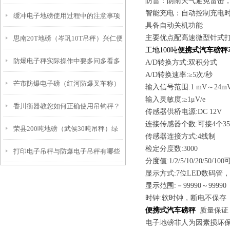
防雷：阴雨天气避免雷击
智能充电：自动控制充电时
缓冲电子地磅使用过程中的注意事项
几种结构
具备自动关机功能
主要优点配高速微型针式打
思南20T地磅（岑巩10T吊秤）兴仁便
工地100吨
便携式汽车磅秤
防爆电子秤实际操作中要多问多看多
携式地磅秤）荔波80T汽车衡维修
A/D转换方式:双积分式
A/D转换速率:≥5次/秒
芒市防爆电子磅（红河防爆叉车称）
学！
输入信号范围:1 mV～24m
输入灵敏度:≥1μV/e
香川衡器教您如何正确使用吊钩秤？
双柏防爆电子秤）屏边防爆电子桌秤
传感器供桥电源:DC 12V
连接传感器个数:可接4个3
荣县200吨地磅（武侯30吨吊秤）绿
维修
传感器连接方式:4线制
检定分度数:3000
打印电子吊秤与防爆电子吊秤有哪些
春汽车磅（大安20吨汽车衡维修
分度值:1/2/5/10/20/50/10
显示方式:7位LED数码管
区别
显示范围:－99990～99990（
时钟:软时钟，断电不保存
便携式汽车磅秤
质量保证
电子地磅非人为因素损坏保