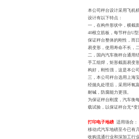
本公司秤台设计采用飞机机
设计有以下特点：
一，在构件形状中，横截面
40根立筋板，每节秤台U型主
保证秤台整体的刚性，而日
易变形，使用寿命不长，
二，国内汽车衡秤台通用
手工组焊，矩形截面易变
构好，刚性强，这是本公
三，本公司秤台选用上海
经抛丸处理后，采用环氧富
耐碱，防腐能力更强。
为保证秤台刚度，汽车衡
载试验，以保证秤台无*变
打印电子地磅
适用场合：
移动式汽车地磅至今已有
收购流通行业和深加工行