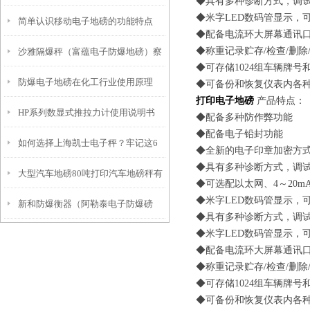
◆具有多种诊断方式，调
◆米字LED数码管显示，
简单认识移动电子地磅的功能特点
◆配备电流环大屏幕通讯
◆称重记录贮存/检查/删除
沙雅隔爆秤（富蕴电子防爆地磅）察
◆可存储1024组车辆牌号
防爆电子地磅在化工行业使用原理
布查尔带打印吊秤维修
◆可备份和恢复仪表内各
打印电子地磅
产品特点：
HP系列数显式推拉力计使用说明书
◆配备多种防作弊功能
◆配备电子铅封功能
如何选择上海凯士电子秤？牢记这6
◆全新的电子印章加密方
◆具有多种诊断方式，调
大型汽车地磅80吨打印汽车地磅秤有
点
◆可选配以太网、4～20
◆米字LED数码管显示，
新和防爆衡器（阿勒泰电子防爆磅
几种结构
◆具有多种诊断方式，调
◆米字LED数码管显示，
称）昌吉带打印台秤维修
◆配备电流环大屏幕通讯
◆称重记录贮存/检查/删除
◆可存储1024组车辆牌号
◆可备份和恢复仪表内各