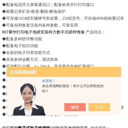
◆配备电流环大屏幕通讯口；配备标准并行打印接口
◆称重记录贮存/检查/删除/断电保护
◆可存储1024组车辆牌号和皮重，256组货号，可存储4096组称重记录
◆可备份和恢复仪表内各种参数，可靠实用
80T耀华打印电子地磅安装柯力数字式磅秤维修
产品特点：
◆配备多种防作弊功能
◆配备电子铅封功能
◆全新的电子印章加密方式
◆具有多种诊断方式，调试简单
◆可选配以太网、4～20mA、开关量等多种扩展接口
◆米字LED数码管显示，可存储、打印完整中文车牌号
◆具有多种诊断方式，调试简单
欢迎您！
来自局域网的朋友！有什么可以帮助您的
◆米字LED数码管显示，可存储、打印完整中文车牌号
吗？
◆配备电流环大屏幕通讯口；配备标准并行打印接口
◆称重记录贮存/检查/删除/断电保护
◆可存储1024组车辆牌号和皮重，256组货号，可存储4096组称重记录
◆可备份和恢复仪表内各种参数，可靠实用