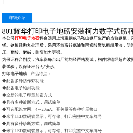
详细介绍
80T耀华打印电子地磅安装柯力数字式磅
本公司
打印电子地磅
秤台选用上海宝钢或马鞍山钢厂生产的热轨钢板，
锈。钢板经抛丸处理后，采用环氧富锌底漆和丙稀酸聚氨酯船用漆，防潮
压、耐酸、耐碱，防腐能力更强。
为保证秤台刚度，汽车衡每台出厂前均经严格测试，构件焊缝经超声波
载试验，以保证秤台无*变形。
打印电子地磅
产品特点：
◆配备多种防作弊功能
◆配备电子铅封功能
◆全新的电子印章加密方式
◆具有多种诊断方式，调试简单
◆可选配以太网、4～20mA、开关量等多种扩展接口
◆米字LED数码管显示，可存储、打印完整中文车牌号
◆具有多种诊断方式，调试简单
◆米字LED数码管显示，可存储、打印完整中文车牌号