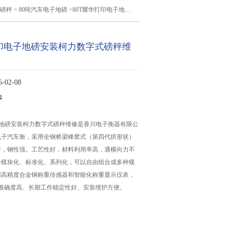
磅秤
>
80吨汽车电子地磅
>80T耀华打印电子地磅安装柯力数字式磅秤维修
打印电子地磅安装柯力数字式磅秤维
02-08
4
子地磅安装柯力数字式磅秤维修是香川电子衡器有限公
电子汽车衡，采用全钢桥梁峰窝式（第四代拱形状）
好，钢性强。工艺性好，材料利用率高，遇横向力不
计模块化、标准化、系列化，可以自由组合成多种规
用高精度合金钢称重传感器和智能化称重显示仪表，
、准确度高、长期工作稳定性好、安装维护方便。