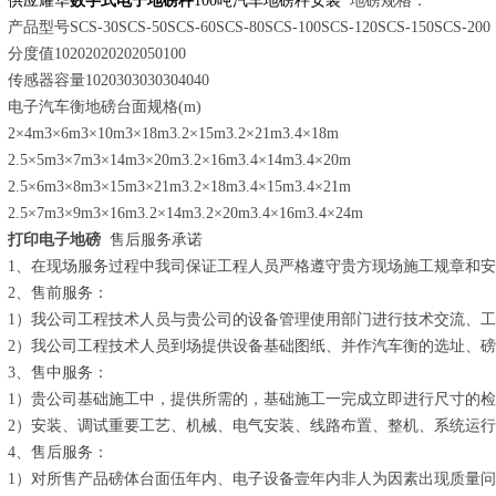
供应耀华
数字式电子地磅秤
100吨汽车地磅秤安装
地磅规格：
产品型号SCS-30SCS-50SCS-60SCS-80SCS-100SCS-120SCS-150SCS-200
分度值10202020202050100
传感器容量1020303030304040
电子汽车衡地磅台面规格(m)
2×4m3×6m3×10m3×18m3.2×15m3.2×21m3.4×18m
2.5×5m3×7m3×14m3×20m3.2×16m3.4×14m3.4×20m
2.5×6m3×8m3×15m3×21m3.2×18m3.4×15m3.4×21m
2.5×7m3×9m3×16m3.2×14m3.2×20m3.4×16m3.4×24m
打印电子地磅
售后服务承诺
1、在现场服务过程中我司保证工程人员严格遵守贵方现场施工规章和
2、售前服务：
1）我公司工程技术人员与贵公司的设备管理使用部门进行技术交流、
2）我公司工程技术人员到场提供设备基础图纸、并作汽车衡的选址、
3、售中服务：
1）贵公司基础施工中，提供所需的，基础施工一完成立即进行尺寸的
2）安装、调试重要工艺、机械、电气安装、线路布置、整机、系统运
4、售后服务：
1）对所售产品磅体台面伍年内、电子设备壹年内非人为因素出现质量