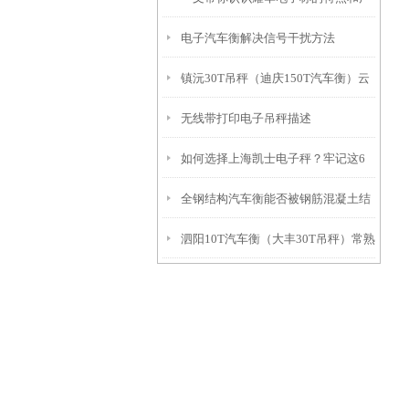
电子汽车衡解决信号干扰方法
品参数
镇沅30T吊秤（迪庆150T汽车衡）云
无线带打印电子吊秤描述
县10T地磅）澜沧轨道衡器维修
如何选择上海凯士电子秤？牢记这6
全钢结构汽车衡能否被钢筋混凝土结
点
泗阳10T汽车衡（大丰30T吊秤）常熟
构电子汽车衡逐步取代？
轴重秤）邗江100T地磅