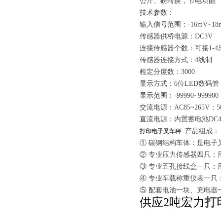
公斤、磅转换，节电功能
轨道电子称）沿滩120T汽车衡维修
技术参数：
输入信号范围：-16mV~18
传感器供桥电源：DC3V
连接传感器个数：可接1-4只
传感器连接方式：4线制
检定分度数：3000
显示方式：6位LED数码管
显示范围：-99990~999900
交流电源：AC85~265V；50
直流电源：内置蓄电池DC4V/
产品组成：
打印电子叉车秤
① 碳钢结构车体：是电子
② 专业压力传感器四只：
③ 专业五孔接线盒一只
④ 专业车载称重仪表一只
⑤ 配套电池一块、充电器
供应2吨宏力
打