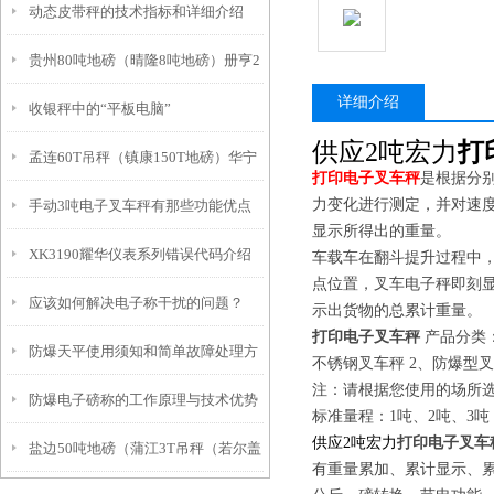
动态皮带秤的技术指标和详细介绍
贵州80吨地磅（晴隆8吨地磅）册亨2
详细介绍
收银秤中的“平板电脑”
吨地磅）安龙5吨地磅维修
供应2吨宏力
打
孟连60T吊秤（镇康150T地磅）华宁
打印电子叉车秤
是根据分
力变化进行测定，并对速
手动3吨电子叉车秤有那些功能优点
电子吊秤）泸水100T汽车衡维修
显示所得出的重量。
XK3190耀华仪表系列错误代码介绍
车载车在翻斗提升过程中
点位置，叉车电子秤即刻
应该如何解决电子称干扰的问题？
示出货物的总累计重量。
打印电子叉车秤
产品分类
防爆天平使用须知和简单故障处理方
不锈钢叉车秤 2、防爆型叉
注：请根据您使用的场所
防爆电子磅称的工作原理与技术优势
法
标准量程：1吨、2吨、3吨
供应2吨宏力
打印电子叉车
盐边50吨地磅（蒲江3T吊秤（若尔盖
分析
有重量累加、累计显示、