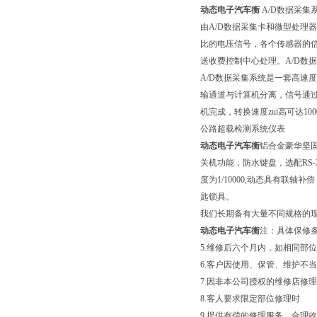
动态电子汽车衡
A/D数据采集
由A/D数据采集卡和微型处理
比的电压信号，各个传感器的信
送收费控制中心处理。A/D数
A/D数据采集系统是一套高速
输通道与计算机分离，信号通过
机完成，转换速度zui高可达1
公路超载检测系统仪表
动态电子汽车衡
铝合金豪华坚
关机功能，防水键盘，选配RS
度为1/10000,动态具有联轴补
匙锁具。
我们长期备有大量不同规格的
动态电子汽车衡
注：具体保修
5.维修后六个月内，如相同部
6.客户因使用、保管、维护不
7.因非本公司授权的维修店修
8.客人要求限定部位修理时
9.提供有偿的修理服务，合理