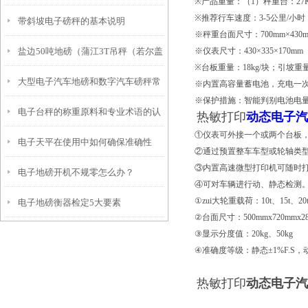
※产品重量：（1）秤重台：27
※推荐行车速度：3-5公里/小时
带斜坡电子磅秤的基本说明
重点要素
※秤重台面尺寸：700mm×430m
盐边50吨地磅（蒲江3T吊秤（若尔盖
※仪表尺寸：430×335×170mm
※台板重量：18kg/块；引坡重量:
大型电子汽车地磅和数字汽车磅秤常
轨道电子称）沿滩120T汽车衡维修
※内置高容量蓄电池，充电一次
※保护措施：智能判别电池电
电子台秤的称重原料和专业术语的认
见问题及排除故障方案
热敏打印
动态电子汽
①仪表可外接一个或两个台板
电子天平在使用中如何确保准确性
识
②通过预置整车车型或轮轴类
③内置高速微型打印机可随时
电子地磅开机不规零怎么办？
④可对车辆进行动、静态检测
①zui大轮重载荷：10t、15t、2
电子地磅衡器检定5大要素
②台面尺寸：500mmx720mmx2
③显示分度值：20kg、50kg
④准确度等级：静态±1%F.S，动
热敏打印
动态电子汽