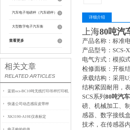
汽车电子地磅秤（汽车磅秤）
详细介绍
大型数字电子汽车衡
上海
80吨
产品名称：标准
查看更多
产品型号：SCS-X
电气方式：模拟式
相关文章
检修面板：开板
RELATED ARTICLES
承载结构：采用U
结构紧固耐用，
蓝箭ocs-BC10吨无线打印吊秤打印机
SCS系列
80吨汽
快递公司动态感应皮带秤
不工作怎么解决
磅、机械加工、
感器、数字接线
XK3190-A19E仪表标定
技术，在传感器
电子称的价值