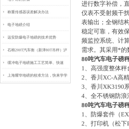
进行数字补偿，
仪表不受射频干
称重传感器误差解决办法
表输出；全钢结
电子地磅介绍
稳定可靠，有效
远安防爆电子地磅的技术优势
频监控系统、计
需求。其采用*
石棉200T汽车衡（新津80T吊秤）泸
80吨汽车电子磅
缓冲电子地磅施工工艺简单、快速
西汽车地磅）乡城80吨汽车衡维修
1、高强度整体秤
上海耀华地磅的校准方法，快来学学
2、香川XC-A
3、香川XK31
吧
4、全不锈钢防浪
80吨汽车电子磅
1、防爆套件（EXIBI
2、打印机（松下P