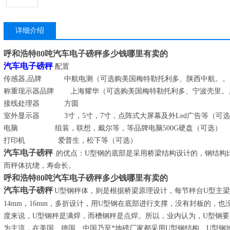
详细介绍
呼和浩特80吨汽车电子磅秤多少钱哪里有卖的
汽车电子磅秤
配置
传感器
,
品牌 中航电测（可选购美国梅特勒托利多、陕西中航。。
称重现示器品牌 上海耀华（可选购美国梅特勒托利多、宁波壳里。
接线处理器 方圆
室外显示器
3
寸，
5
寸，
7
寸，点阵式大屏幕及外Led广告等（可
电脑 组装，联想，戴尔等，等品牌电脑500G硬盘（可选）
打印机 爱普生，松下等（可选）
汽车电子磅秤
的优点：
U
型钢的底部是采用桥梁结构设计的，钢结构
而秤体抗绕，寿命长。
呼和浩特80吨汽车电子磅秤多少钱哪里有卖的
汽车电子磅秤
U型钢秤体，则是根据桥梁原理设计，每节秤台
U
型主梁
14mm
，
16mm
，多折设计，用
U
型钢在底部进行支撑，没有封板的，也
度来说，
U
型钢秤是满焊，而槽钢秤是点焊。所以，业内认为，
U
型钢要
为主流，在美国、德国、中国乃至*地磅厂家都采用
U
型钢结构、
U
型钢