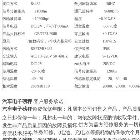
接口方式
Rs485
数据刷新速率
50HZ
信号传输距离 ≤
1000m
通讯波特率
9600BPS
传输波特率 ≤
19200bps
精度 ±
0.02%F.S
信号电源
DC12V
，不小于
600mA
适宜温度
-30~70
度
产品执行标准
GB/7723-2008
零点输出 ±
0.1%F.S
显示
7
位数码管，
7
个状态指示符
安全过载
150%F.S
传输方式
RS232/RS485
保护等级
IP68
交流输入
AC110~220V 50~60HZ
建议电压
9~12VDC
辅助电源
DC12V
zui大电压
20VDC
使用温度
-20~60
度
信号传输距离
1200m
储运温度
-40
～
70
传感器额定载荷
20
、
30
、
40
相对湿度 ≤
85%RH 10
额定输出
20000
、
25000
、
40000
汽车电子磅秤
客户服务承诺：
汽车电子磅秤
免费保修年限：凡属本公司销售之产品，产品质
之日起保修一年；凡超出一年的，均依故障状况酌情收取零件
,
供方为需方维修服务的一切
发生非产品质量原因的故障及损坏
,
终身维修。
(
电池、充电器等损耗物品保修六个月
有偿枝术服务