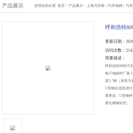
产品展示
您现在的位置:
首页
>
产品展示
>
上海汽车衡（汽车地磅）汽车
呼和浩特8
更新日期：2026-
访问次数：214
简要描述：
呼和浩特80吨汽
电子地磅秤厂家 
梁5-7根（承受力
U型钢在底部进
度来说，U型钢
要比槽钢好些。