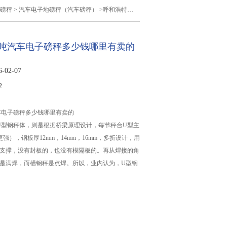
磅秤
>
汽车电子地磅秤（汽车磅秤）
>呼和浩特80吨汽车电子磅秤多少钱哪里有卖的
0吨汽车电子磅秤多少钱哪里有卖的
02-07
2
车电子磅秤多少钱哪里有卖的
U型钢秤体，则是根据桥梁原理设计，每节秤台U型主
更强），钢板厚12mm，14mm，16mm，多折设计，用
行支撑，没有封板的，也没有模隔板的。再从焊接的角
秤是满焊，而槽钢秤是点焊。所以，业内认为，U型钢