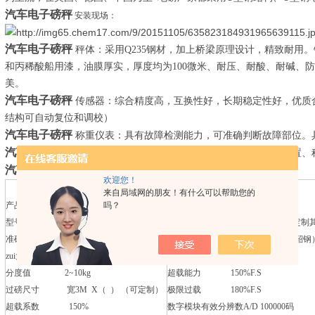
汽车电子磅秤
安装现场：
汽车电子磅秤
秤体：采用
Q235
钢材，加上桥梁原理设计，精致耐用。
和丙稀酸船用漆，油膜厚实，厚度均为
100
微米、耐压、耐酸、耐碱、防
美。
汽车电子磅秤
传感器：综合精度高，互换性好，长期稳定性好，优质
结构可自动复位和调校）
汽车电子磅秤
称重仪表：具有故障检测能力，可准确判断故障部位。
汽车电子磅秤
可选配件：电脑、打印机、仪表、显示器、防雷装置、
汽车电子磅秤
规格参数
欢迎您！
防作弊等级 高
来自局域网的朋友！有什么可以帮助您的
吗？
产品品类
U
型钢地磅
防雷等级 高
型号
LCS-10~200T
厚度 标准
0.8~16mm
（可定制
准确度 3级
材料
A3
钢材
(
上海宝钢，韶钢
zui大称量
1~200T
密度
7.85g/cm3
分度值
2~10kg
超载能力
150%F.S
过磅尺寸 宽3M X（ ） （可定制）
极限过载
180%F.S
超载系数
150%
数字模块有效分辨数
A/D 100000
码