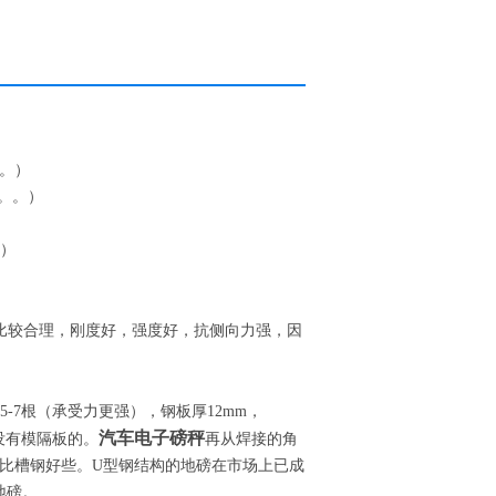
。）
。。）
选）
比较合理，刚度好，强度好，抗侧向力强，因
5-7
根（承受力更强），钢板厚
12mm
，
汽车电子磅秤
没有模隔板的。
再从焊接的角
比槽钢好些。
U
型钢结构的地磅在市场上已成
地磅。