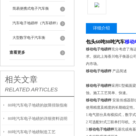
简易便携式电子汽车衡
汽车电子地磅秤（汽车磅秤）
详细介绍
大型数字电子汽车衡
包头60吨80吨汽车
移动
移动电子地磅秤
充分考虑了海
查看更多
求。据此上海香川电子衡器公
内市场。
移动电子地磅秤
产品简述
相关文章
移动电子地磅秤
采用U型截面
RELATED ARTICLES
蚀。施工工艺简单、快速。
移动电子地磅秤
安装传感器部
80吨汽车电子地磅的故障排除指南
使用精度及精度的长期稳定性
1.电气部分具有模拟式，数字
80吨汽车电子地磅的详细资料说明
2.可选配针式三联单打印机、
3.
移动电子地磅秤
无基坑或有基
80吨汽车电子地磅制造工艺