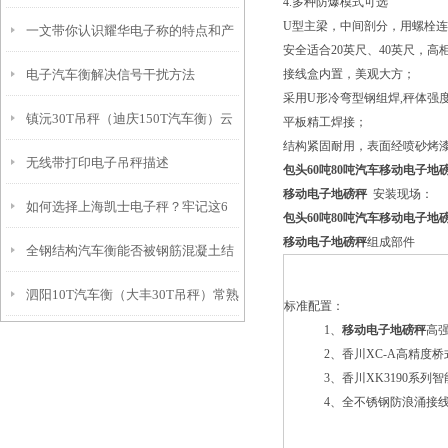
4.多种防爆模式可选
U型主梁，中间剖分，用螺栓
一文带你认识耀华电子称的特点和产
安全适合20英尺、40英尺，
电子汽车衡解决信号干扰方法
接线盒内置，美观大方；
品参数
采用U形冷弯型钢组焊,秤体强
镇沅30T吊秤（迪庆150T汽车衡）云
平板精工焊接；
结构紧固耐用，表面经喷砂烤
无线带打印电子吊秤描述
县10T地磅）澜沧轨道衡器维修
包头60吨80吨汽车移动电子地
移动电子地磅秤
安装现场：
如何选择上海凯士电子秤？牢记这6
包头60吨80吨汽车移动电子地
移动电子地磅秤
组成部件
全钢结构汽车衡能否被钢筋混凝土结
点
泗阳10T汽车衡（大丰30T吊秤）常熟
构电子汽车衡逐步取代？
标准配置：
1、
移动电子地磅秤
高
轴重秤）邗江100T地磅
2、香川XC-A高精度
3、香川XK3190系
4、全不锈钢防浪涌接线