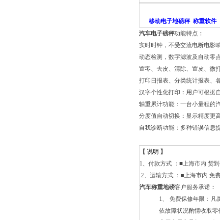
移动电子地磅秤 称重软件
汽车电子磅秤
功能特点：
实时时钟，不受交流电断电影
动态检测，数字滤波及自动零
置零、去皮、清除、置皮、微打
打印日报表、分类统计报表、
汉字个性化打印：用户可根据
轴重累计功能：一台小量程的
分度值自动切换：显示精度更
自我诊断功能：多种错误信息
【 说明 】
1
、付款方式 ：■上海市内 货
2
、运输方式 ：■上海市内 免
汽车称重地磅
客户服务承诺：
1
、
免费保修年限：凡
依故障状况酌情收取零