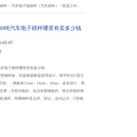
磅秤
>
汽车电子地磅秤（汽车磅秤）
>黑龙江60吨80吨汽车电子磅秤哪里有卖多少钱
吨80吨汽车电子磅秤哪里有卖多少钱
02-07
8
吨汽车电子磅秤哪里有卖多少钱
U型钢秤体，则是根据桥梁原理设计，每节秤台U型主
更强），钢板厚12mm，14mm，16mm，多折设计，用
行支撑，没有封板的，也没有模隔板的。再从焊接的角
秤是满焊，而槽钢秤是点焊。所以，业内认为，U型钢