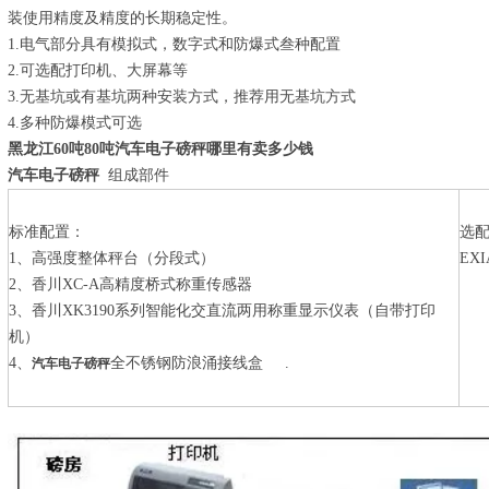
装使用精度及精度的长期稳定性。
1.电气部分具有模拟式，数字式和防爆式叁种配置
2.可选配打印机、大屏幕等
3.无基坑或有基坑两种安装方式，推荐用无基坑方式
4.多种防爆模式可选
黑龙江60吨80吨汽车电子磅秤哪里有卖多少钱
汽车电子磅秤
组成部件
标准配置：
选配
1、高强度整体秤台（分段式）
EXI
2、香川XC-A高精度桥式称重传感器
2
3、香川XK3190系列智能化交直流两用称重显示仪表（自带打印
3
机）
4、
全不锈钢防浪涌接线盒 .
5
汽车电子磅秤