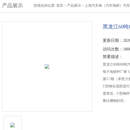
产品展示
您现在的位置:
首页
>
产品展示
>
上海汽车衡（汽车地磅）汽车
黑龙江60
更新日期：2026-
访问次数：180
简要描述：
黑龙江60吨80
电子地磅秤厂家 
梁5-7根（承受力
U型钢在底部进
度来说，U型钢
要比槽钢好些。