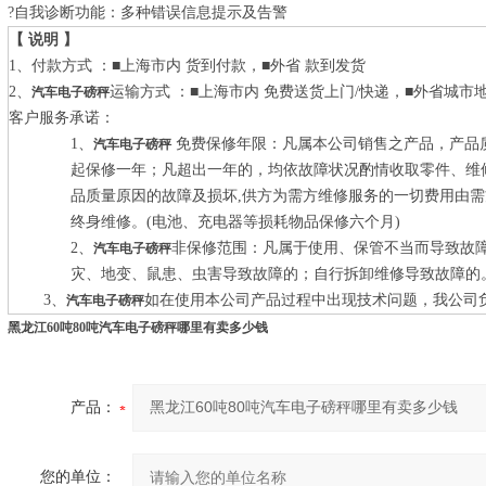
?自我诊断功能：多种错误信息提示及告警
【 说明 】
1、付款方式 ：■上海市内 货到付款，■外省 款到发货
2、
运输方式 ：■上海市内 免费送货上门/快递，■外省城市
汽车电子磅秤
客户服务承诺：
1
、
免费保修年限：凡属本公司销售之产品，产品
汽车电子磅秤
起保修一年；凡超出一年的，均依故障状况酌情收取零件、维
品质量原因的故障及损坏
,
供方为需方维修服务的一切费用由需
终身维修。
(
电池、充电器等损耗物品保修六个月
)
2
、
非保修范围：凡属于使用、保管不当而导致故
汽车电子磅秤
灾、地变、鼠患、虫害导致故障的；自行拆卸维修导致故障的
3
、
如在使用本公司产品过程中出现技术问题，我公司
汽车电子磅秤
黑龙江60吨80吨汽车电子磅秤哪里有卖多少钱
产品：
您的单位：