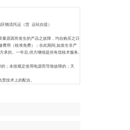
地区物流托运（货 运站自提）
质量原因所发生的产品之故障，均自购买之日
修费用（校准免费）；在此期间
,
如发生非产
方承担。一年后
,
供方继续提供有偿枝术服务
,
障的；未按规定使用电源而导致故障的；天
。
负责技术上的配合。