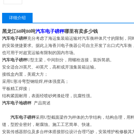
详细介绍
黑龙江60吨80吨
汽车电子磅秤
哪里有卖多少钱
汽车电子磅秤
充分考虑了海运集装箱运输对汽车衡秤体尺寸的限制，同
的安装便捷要求。据此上海香川电子衡器公司自主开发了出口式汽车衡
也可用于对超宽运输有限制的国内市场。
汽车电子磅秤
U型主梁，中间剖分，用螺栓连接，装拆简易。
安全适合20英尺、40英尺，高柜或开顶集装箱运输。
接线盒内置，美观大方；
采用U形冷弯型钢组焊,秤体强度高；
平板精工焊接；
结构紧固耐用，表面经喷砂烤漆处理，抗腐性强。
汽车电子地磅秤
产品简述
汽车电子磅秤
采用U型截面梁作为秤体的力学结构，结构合理，用
缝，型腔全密封，耐腐蚀。施工工艺简单、快速。
安装传感器部位及多台秤体搭接部位设计合理巧妙，安装维护检修极其