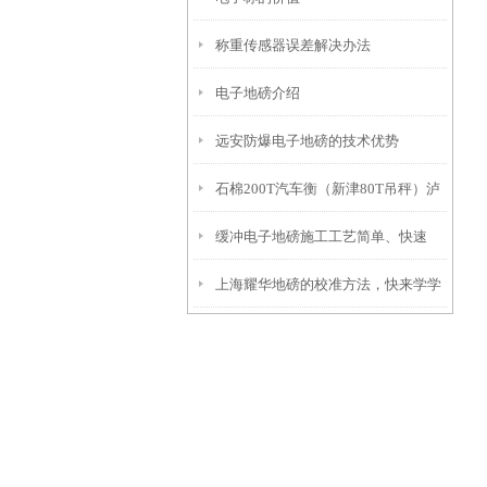
称重传感器误差解决办法
电子地磅介绍
远安防爆电子地磅的技术优势
石棉200T汽车衡（新津80T吊秤）泸
缓冲电子地磅施工工艺简单、快速
西汽车地磅）乡城80吨汽车衡维修
上海耀华地磅的校准方法，快来学学
吧