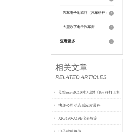
汽车电子地磅秤（汽车磅秤）
大型数字电子汽车衡
查看更多
相关文章
RELATED ARTICLES
蓝箭ocs-BC10吨无线打印吊秤打印机
快递公司动态感应皮带秤
不工作怎么解决
XK3190-A19E仪表标定
电子称的价值